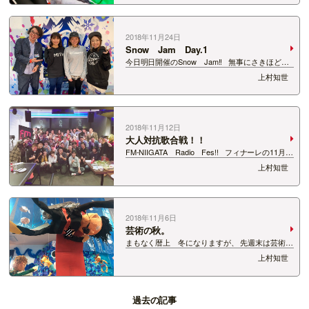
の写真のメンバーでMC♪ あれ？ユアフレ…
2018年11月24日
Snow Jam Day.1
今日明日開催のSnow Jam!! 無事にさきほど初
日を終えましたよー！！！！！！！！！！！！
上村知世
今年も県内外のスキー場が大集結♪ 格安リフト券
にツアーはもちろん、 くるだけでもお得が満載☆
&…
2018年11月12日
大人対抗歌合戦！！
FM-NIIGATA Radio Fes!! フィナーレの11月
10日、 Gottcha!!大人対抗歌合戦が開催となりま
上村知世
した♪ ご招待のリスナーの皆さんと一緒に、 楽
しいあっとい…
2018年11月6日
芸術の秋。
まもなく暦上 冬になりますが、 先週末は芸術の
秋を堪能させていただきました★ まずは、息子
上村知世
の作品展。 海の世界がテーマで息子の担当は
ダイバー<+ ))><&lt…
過去の記事