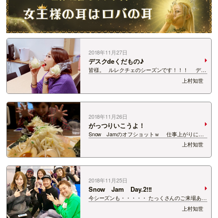
2018年11月27日
デスクdeくだもの♪
皆様。 ルレクチェのシーズンです！！！ デス
クdeくだもの♪ やはり旬な物はいただきたいで
上村知世
すね★ 雑多な背景で失礼しましたｗｗｗ &nb…
2018年11月26日
がっつりいこうよ！
Snow Jamのオフショットｗ 仕事上がりにが
っつりいきたくてｗ カマーシャと一緒にだるまや
上村知世
へ♪ 味玉だるまらーめんft.餃子 ペロリさせてい
ただきました！ &n…
2018年11月25日
Snow Jam Day.2!!!
今シーズンも・・・・・ たっくさんのご来場あり
がとうございました★☆★ 先ほど、無事にイ
上村知世
ベントSnow Jamがフィニッシュ！ 今日は、上