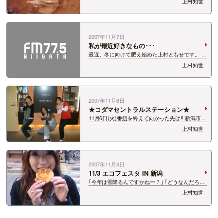
上村知世
た。 なんと、店名を見事に忘れました。ごめんな
しゃい。 でも、おいしかったので写真をアップ★
だるまや女池店の白つけめん・赤つけめ…
2007年11月7日
私が最近好きなもの･･･
最近、冬に向けて肥え始めた上村ともせです。 甘
いモノと甘い言葉に弱い私、 最近趣味が変わりま
上村知世
した。 やっぱり、男性は･･･ ってその話ではな
いんです。 私、『お煎餅』にハマッているんで
す。 これからの季節、欠かせないモノ…
2007年11月6日
★コダマセントラルステーション★
11月6日(火)番組を終えて向かった先は!! 新潟市に
あるCLUB JUNKBOX mini FM-NIIGATAのパワ
上村知世
ープレイアーティストにもなった コダマセントラ
ルステーションのライブを見てきました＾＾ ♪夢
から〜 …
2007年11月4日
11/3 エコフェスタ IN 新潟
｢今年は雪降るんですかねー？｣ ｢どうなんだろう
ねー、あと20年、30年後には北海道が新潟みたい
上村知世
な雪質になるって話だよ｣ こんな会話をタクシー
の運転手さんと交わしたこの頃。 行ってきまし
た！エコフェスタ☆ 地球温暖化は深…