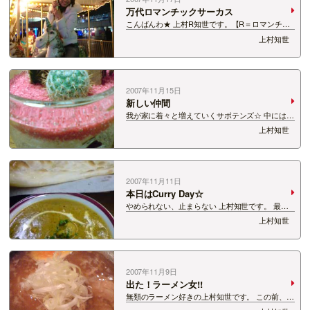
万代ロマンチックサーカス
こんばんわ★ 上村R知世です。【R＝ロマンチッ
ク】 冬の気配が強まってきた今日この頃、 あな
上村知世
たの心をほっこりさせてくれるものは何ですか？
私はコレ!! ちょっとボケてしまってるけど、 久々
にメリーゴーランドに乗れて楽しか…
2007年11月15日
新しい仲間
我が家に着々と増えていくサボテンズ☆ 中には残
念ながら枯れてしまった子もいますが、 この度新
上村知世
たに二人が仲間入り♪ 見てください！この凛々し
い顔！ クリスマス仕様な入れ物がかわいいと思い
ませんか？ 新店舗オープンで東京の本…
2007年11月11日
本日はCurry Day☆
やめられない、止まらない 上村知世です。 最近
食欲が抑えられません。 厳しい冬に向け肥えろと
上村知世
いう神からのお告げなのでしょうか？笑 今年こそ
は、雪降って欲しいですねぇ。 災害にならない程
度に雪の神様お願いしますよ!! さて…
2007年11月9日
出た！ラーメン女!!
無類のラーメン好きの上村知世です。 この前、新
潟市小新あたりのラーメン屋さんに行ってきまし