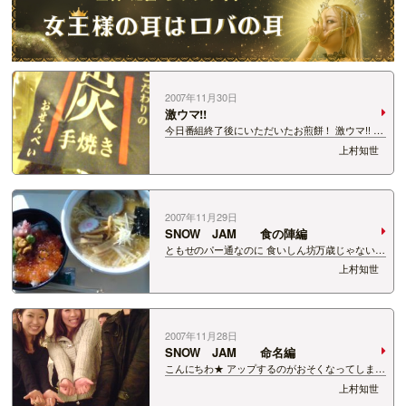
2007年11月30日
激ウマ!!
今日番組終了後にいただいたお煎餅！ 激ウマ!! な
にやら、長岡にあるおいしいせんべいやさんの煎
上村知世
餅らしいです★ さすが新潟！米どころ！煎餅も美
味し！！
2007年11月29日
SNOW JAM 食の陣編
ともせのパー通なのに 食いしん坊万歳じゃない
の？ そんなリクエストに勝手にお答えして もち
上村知世
ろんこの写真!! 今回のSNOWJAM、 会場の外には
新潟食の陣が登場!! どれもこれもめちゃくちゃお
いしそうでした＾ー＾ 初日は…
2007年11月28日
SNOW JAM 命名編
こんにちわ★ アップするのがおそくなってしまい
申し訳ありませんでした!! そして、２４・２５日
上村知世
のSNOW JAMに来てくださった皆さん！ 本当