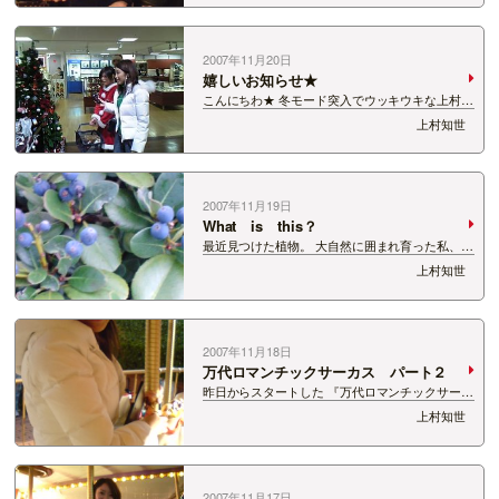
にありがとうございました＾−＾ｖ さてさて、私
といえば、 金曜日のプレ特番です…
2007年11月20日
嬉しいお知らせ★
こんにちわ★ 冬モード突入でウッキウキな上村知
世です。 さてさて、およそ1ヶ月でクリスマス!!
上村知世
私の実家は玄関に光るサンタがでてきたりします
が、 みなさんは飾りつけなどしますか？ 新潟
LOFTに行って、クリスマスグッズを…
2007年11月19日
What is this？
最近見つけた植物。 大自然に囲まれ育った私、
植物を見ればなんとなく種類や名前がわかったん
上村知世
ですが、 先日見つけたこれは何？ ブルーベリー
にも見えますが・・・。 んー、謎だ。 ちなみに
街路樹の足元にわっさーと植えてありまし…
2007年11月18日
万代ロマンチックサーカス パート２
昨日からスタートした 『万代ロマンチックサーカ
ス』 万代シティパークが新たな名所になりそうで
上村知世
す★ 来月25日クリスマスまでなのでぜひ遊びに
出かけてくださいね〜＾−＾ ミュージックフェス
などで盛り上がり、 人々の交流場とな…
2007年11月17日