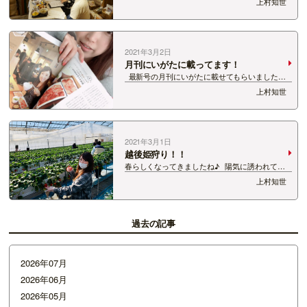
上村知世
て、遅くなりましたが、 先週26日(金)は、 越後
長岡 冬の食を楽しもう！オンライントークショ
ーへ出演！ …
2021年3月2日
月刊にいがたに載ってます！
最新号の月刊にいがたに載せてもらいました
ー！！ 私のおすすめのお店☆ 焼肉LIKEさんをご
上村知世
紹介したんですが、 お店では今期間限定で肉の日
を展開中☆ 黒毛和牛を特別価格で味わえます！
&nbsp…
2021年3月1日
越後姫狩り！！
春らしくなってきましたね♪ 陽気に誘われて行
ってきました！【いちご狩り】 新潟市北区に
上村知世
あるタカギ農場さんにお邪魔虫♪ 休日ということ
もあってたくさんの方がおとずれていました＾ー
＾…
過去の記事
2026年07月
2026年06月
2026年05月