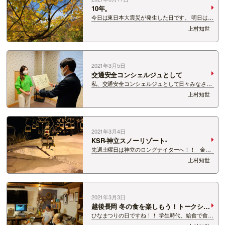
10年。
今日は東日本大震災が発生した日です。 明日は、
長野県北部を震源とする地震が発生した日です。
上村知世
あれから10年。 私は昨日のことのようにあの
日のことを覚えています。 スタジオの中に鳴り響
いた音、に…
2021年3月5日
交通安全コンシェルジュとして
私、交通安全コンシェルジュとして日々みなさん
に 交通安全を呼び掛けさせていただいています
上村知世
が、 季節の変わり目はやはり注意が必要な季節で
す。 3月は、春めいた気候になり、 自転車や歩
行者も活発になります。 ゆ…
2021年3月4日
KSR-神立スノーリゾート-
先週土曜日は神立のロングナイターへ！！ 金曜
日は長岡で夜お仕事があったので、 土曜日の午前
上村知世
中は家でゆっくり！！ 昼過ぎに「なんかもった
いないな、どうしよっかな」 って考えていたら、
大きな彼が「…
2021年3月3日
越後長岡 冬の食を楽しもう！トークショ
ー☆
ひなまつりの日ですね！！ 学生時代、給食で食べ
たひなまつりゼリーが恋しいですｗｗｗ そし