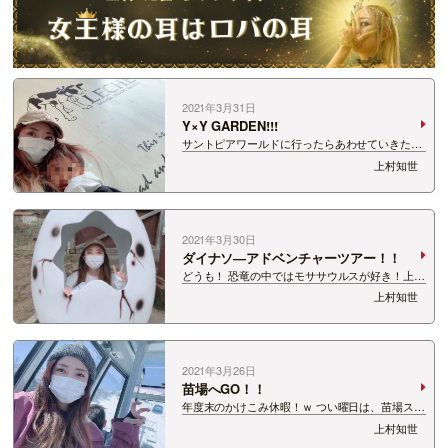
2021年3月31日
Y×Y GARDEN!!!
サントピアワールドに行ったらあわせていきたい
のが、 Y&Y GARDEN ヤスダヨーグルトの聖
上村知世
地ですね♪ たくさんの方がワイワイしてました
☆ さすがワイワイ…
2021年3月30日
ダイナソ―アドベンチャーツアー！！
どうも！ 恐竜の中ではモササウルスが好き！上村
知世です！！ ※モササウルスは恐竜ではありませ
上村知世
ん＊。＊海棲爬虫類だそうな。 恐竜ってかっこ
いいですよね！！ ヴェロキラプトルに乗って通勤
とかマジ憧れますｗ &n…
2021年3月26日
苗場へGO！！
年度末のかけこみ休暇！ｗ つい曜日は、苗場スキ
ー場へ行ってきました♪ 天気は快晴！！ 今シー
上村知世
ズン一番のお天気！これぞ春スキーの醍醐味！！