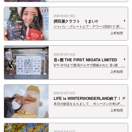
小さな彼氏とこの春から高校一年生の甥っ子…
2021年3月19日
摂田屋クラフト うまい!!
ジャパン・グレートビア・アワーズ2021で 摂田
屋クラフトの3銘柄が入賞！！ 新潟の酒蔵がつ
上村知世
くったお酒が受賞ってうれしいですね♪ めでたい
記念！お花見シーズンだし！ということで今日は
番組内でご紹介させていた…
2021年3月15日
音×髭 THE FIRST NIIGATA LIMITED
3/11-3/13まで新潟テルサで開催された 音×髭
THE FIRST NIIGATA LIMITED 私は、初日と最終
上村知世
日の2日間参戦してきました♪ 初日は、マカロ
ニえんぴつ×…
2021年3月12日
LIFE is WINTERWONDERLAND終了！！
本日の放送をもちまして、 今シーズンの冬LIFE
を終了させていただきました!! 少しでも番組を
上村知世
耳にしてくださった皆様！ 本当にありがとうござ
いました!! エンディングでは思わず泣いてしま
ってす…
2021年3月11日