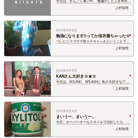
今日は、すんごく暑い中、 横越のことぶき寿司で
行われたステキャンにお越しいただき、 本当にあ
上村知世
りがとうございました☆★☆ ステキャン会場限定
のステッカーを 受け取ったみなさん、今回のステ
ッカーはいかがですか？＾−＾ また、…
2010年8月6日
勉強になります!!ってか浴衣着ちゃった☆
ついに☆ラブサマ初ステキャン♪ ということで、
今日は私、浴衣きちゃいました☆ 撮影：千
上村知世
葉暢彦 ポージング指導：東村里恵子 着つけは新
田あさ子ねえやんにやってもらいました＾−＾ｖ
ねえやんの手…
2010年8月5日
KANさん大好き☆★☆
今日は、SOUND SPLASHに 私の大好きなアー
ティスト!! KANさんが登場☆ LOTSでのライブは
上村知世
何度か見させていただいていますが、 いよいよ今
週7日（土）は「日本海夕日コンサート」に出演
☆ 夕日が沈むのを見なが…
2010年8月4日
まいうー、まいうー。
今日、オーバーオールスタイルで出社したら、
「なんか、まいうーって感じだね!!」 って、笑顔
上村知世
で言われました。 悲しいですっ!! ま、いいですけ
ど。笑 最近、歯医者さんにお世話になりまくりく