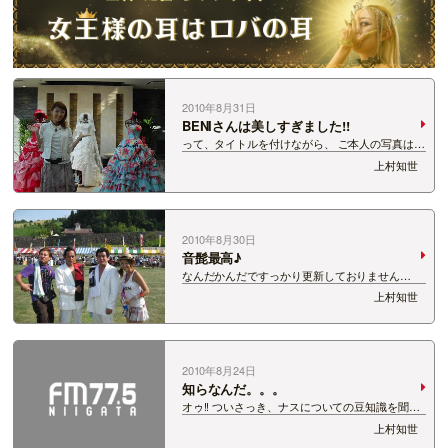
2010年8月31日
BENIさんは美しすぎました!!
って、タイトルを付けながら、 ご本人の写真はあ
りません。すみませぬ。。。 長岡市に7月にオー
上村知世
プンしたばかりの結婚式場 ヒルサイドヴィラ シ
エルヴェルトにMCでお邪魔してきました☆ 会場
は、国営越後丘陵公園のわりと近く。ｗ…
2010年8月30日
音髭最高♪
なんだかんだですっかり更新しておりません
で・・・ 申し訳ないです。 さ、今日ははりきっ
上村知世
て日記をアップ♪ 8月28日(土)長岡市 国営越後丘
陵公園で開催された 【音楽と髭達2010
GENERATION】 行ってきました♪…
2010年8月24日
知らなんだ。。。
オゥ!! ついさっき、ナスについての豆知識を聞い
て、 めちゃくちゃそわそわしてます!! 大事に大事
上村知世
に育てているうちのナス子デラックス。 1個目が