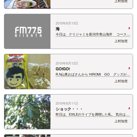
上村知世
番組に出演してくれた エンジェルもっちと ムラ
サキスポーツ新潟万代ビルボードプレイス店 丹
羽店長☆ おススメの水着と丹羽…
2010年8月13日
海
今日は、クリジャミを新潟市青山海岸 コースト
Cafe ポセイドンからおでかけ生放送☆ お盆に
上村知世
もかかわらずわりと多くの方がみーうー楽しんで
ましたよー!! お遊びにきてくださったリスナーズ
にも感謝♪ 写真もおいおいのっけて…
2010年8月12日
GO!GO!
R.N山奥おばさんから HIROMI GO グッズが届
きました☆ ありがとうございます!! GOさんだけ
上村知世
にGOルドなシュシュ♪ ステキすぎます!!! 今年で
５５歳・・・全然見えません!! ちなみに私は、
「僕がどんなに君…
2010年8月11日
ショック・・・
昨日は、EXILEのライブを満喫した私。 気分はる
んるんですが、ショックな出来事を日記にしま
上村知世
す。 実は、上村農園で大物ぶりを徐々に見せつけ
てきている ナス子デラックス。 花も咲かせるの
に実が全然ならないんです。。。。：。…