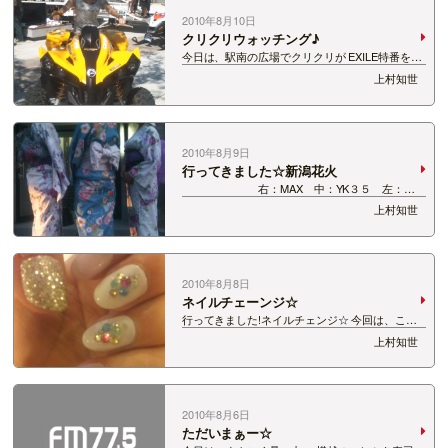
2010年8月10日
クリクリウォッチング♪
今日は、駅南の広場でクリクリが EXILE特番をお
でかけ生放送♪ のぞき見に行ってきました 笑 す
上村知世
ると、そこは夢の国？ ヨーヨーとか、ボーガンゲ
ームがあり、 駄菓子とかもらっちゃいました♪ さ
らに、こんなすごいものが!!…
2010年8月9日
行ってきました☆新潟花火
右：MAX 中：YK３５ 左：と
もせー 今年は花火を見まくっている上村ともせ
上村知世
ー。 もちのろんで新潟の花火も見ました!! エボリ
ューショーン♪ 河川敷に座って夜空に広がる花火
を見る。 夏ですねぇー、いいですね…
2010年8月8日
ネイルチェーンジ☆
行ってきました!ネイルチェンジ☆ 今回は、こん
な感じ♪ はい、最近は女の子的なネイルカラーが
上村知世
Myぶーむ。 でも、もう次のネイル案は決まって
います 笑
2010年8月6日
ただいまぁー☆