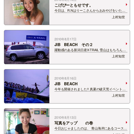
こげぴーともせです。
今日は、R.Nはりーこさんからおみやげをいただ
きました☆ ずんだプリッツだそうです＾−＾ｖ っ
上村知世
てか、写真を撮るとわかる私の黒さ・・・ 暗闇で
は気をつけないと・・・
2010年8月17日
JIB BEACH その２
躍動感のある新潟日産X-TRAIL 雪山はもちろん、
海岸だってバリバリです!!たのもしい♪ ステージ
上村知世
前にはこんなかっこいい展示もあったわけです
が、 今回のイベントでは、ステージイベントも盛
り上がりました☆ ステージイベン…
2010年8月16日
JIB BEACH
今年も開催されました!! 真夏の破天荒イベント
JIB BEACH スノーボーダーの賞金大会で、 まさ
上村知世
かまさかの海に雪!!というすごいシチュエーショ
ン☆ Mt.Naeba苗場スキー場で、 このイベントの
ために作られた雪!…
2010年8月13日
写真をアップ の巻
今日おじゃましたのは、 青山海岸にあるコースト
Cafe ポセイドン めちゃくちゃ料理うまいです!!