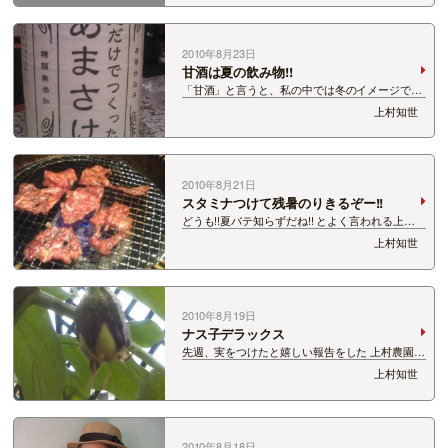
生ったといいましたが、 今日、イケメンロン毛ミ
キサーに 「ナス、もうとりまし…
2010年8月23日
甘酒は夏の飲み物!!
「甘酒」と言うと、私の中では冬のイメージです
が、 違うらしいんです。 江戸時代には、夏バテ
上村知世
防止ドリンクとして夏の時期の飲み物だったとの
こと。 だから甘酒は、俳句の中でも夏の季語。
へぇー。へぇー、、、80へぇ。 甘酒には…
2010年8月21日
スタミナつけて残暑のりきるぞー!!
どうも!!夏バテ知らずだね!! とよく言われる上村
ともせです。 おいしいものをおいしく食べて、
上村知世
夏をのりきっていこうと決めた私、 先日、おいし
いおいしい山古志牛食べてきました☆もぉー 壺漬
けカルビ☆ 味がぎゅっと凝縮され…
2010年8月19日
ナス子デラックス
先週、実をつけたと嬉しい報告をした 上村農園の
ナス子デラックス☆ 先週は、こんな感じ♪ 愛いや
上村知世
つよのぉ〜＊＾−＾＊ ナスっぽくなってます☆ そ
して、それから１週間!! じゃじゃん!! ナスです。
まぎれもなくナスです。 …
2010年8月18日