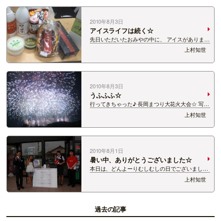
りすてぃな私、 ようやく虫歯の治…
2010年8月3日
アイスライフは続く☆
先日いただいたおみやの中に、 アイスがありまし
た☆ 何やらすごく有名なアイス屋さんのものだそ
上村知世
うな。 スタッフーが、 「これ!!おいしくて有名な
やつじゃん!!」 と大興奮。 そうですか!!そうなん
ですか!! じゃあ食べまし…
2010年8月3日
うふふふ☆
行ってきちゃった♪ 長岡まつり大花火大会☆ 写真
は、天地人花火です＾−＾ｖ 携帯電話のキャメラ
上村知世
で撮ったんですが、わりと良い感じ♪ 中学・高校
と長岡に通っていた私にとって、 長岡の花火には
本当にたくさんの思い出があります。…
2010年8月1日
暑い中、ありがとうございました☆
本日は、どんよーりむしむしの日でございまし
た!! そんな中、ドコモショップ村上店で開催され
上村知世
た 「EXILE ?1ソング」アンケート☆ たくさんの
方にお越しいただきまして・・・ 本当にありがと
うございました!!! そして、…
過去の記事