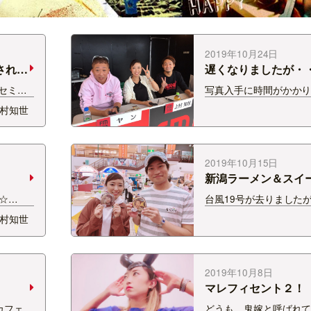
2019年10月24日
され
遅くなりましたが・・
セミナ
写真入手に時間がかか
し
て・・・ アップが遅く
村知世
ホテル
申し訳ありません！！ 
めの中で
は、中越自動車学校で
んと料
り紙の配布イベントを
－＾ 最初ポツポツ雨が
2019年10月15日
ですが、無事回…
新潟ラーメン＆スイ
タ
☆
台風19号が去りました
の王将の情
あまり晴れない週明け
村知世
Ｒ新潟駅
みなさんのお住いの地
今イチオ
でしたでしょうか？ そ
かけ焼
な中ではありますが、 
潟ふるさと村で新潟ラ
2019年10月8日
ーツフェ…
マレフィセント２！
カフェを
どうも。鬼嫁と呼ばれ