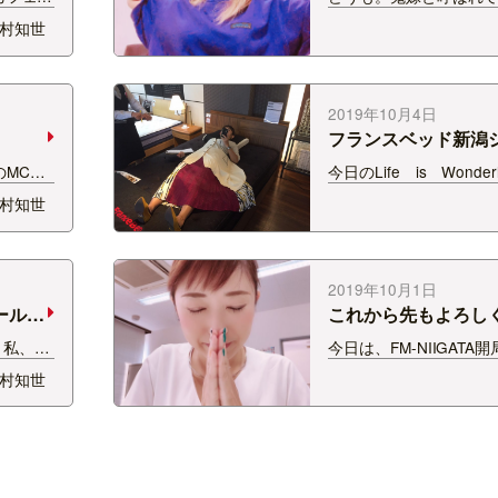
だちも一
す。 この度マレフィセ
村知世
！ 坂口
身しました。 ディズニ
レ様” 今度はどんなス
すよ☆…
だろう？ いよいよマレ
が10月18…
2019年10月4日
フランスベッド新潟
ム②
のMCを
今日のLife is Wonde
東商工
介！ フランスベッド新
村知世
ティ
ームでの取材日記②です
キ感っ
ブログにアップしたキ
イズやプ
ジーに続き、 アスリー
いる話題のマッ…
2019年10月1日
ールー
これから先もよろし
ます！
 私、先
今日は、FM-NIIGATA
キー４
1987年開局で、32周
村知世
ド新潟シ
いただきました！！ 3
！ 気
1/3ほどしか私は携わっ
、 ゆっ
が、 こうして今年もブ
気持ちを伝えられるの