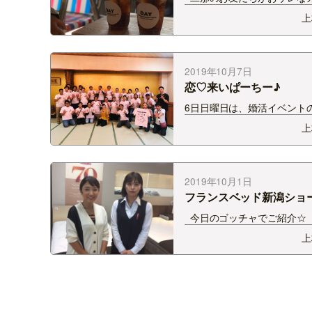
OPEN☆ 小さな彼と彼の友
上
緒にお邪魔してきました！
憲二さんが手がけている the
risingsun coffeeが飲めま
2019年10月7日
恋♡来いぱーちー♪
6日日曜日は、婚活イベント
させていただきました♡ 潟
上
会が開催する 恋♡来いパー
ー！！ 男女が出会うドキド
てやっぱりいいですね♪ ク
ランニングなどい…
2019年10月1日
フランスベッド新潟ショ
ム♪①
今日のゴッチャでご紹介☆
日、新潟市中央区にあるデッ
上
０１ ２階の フランスベッ
ョールームへ行ってきました
候の変動が激しい今日この頃
くり眠れてない…