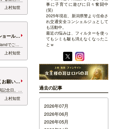
事に子育てに遊びに日々奮闘中
ント上村に変
上村知世
(笑)
ー最恐“マ
2025年現在、新潟県警より任命さ
トーリーなん
れ交通安全コンシェルジュとして
フィセント２
も活動中。
最近の悩みは、フィルターを使っ
ショールー
てもシミも皺も消えなくなったこ
rlandでご紹
とｗ
潟ショール
上村知世
☆ この前
ュリエスエー
トも使用して
くお願いし
過去の記事
開局記念日。
年を迎えさせて
上村知世
2年のうちの
2026年07月
ていません
ログで感謝の
2026年06月
は、…
2026年05月