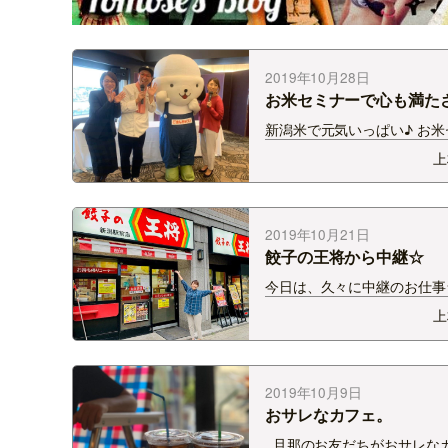
2019年10月28日
お米セミナーで心も満た
る。
新潟米で元気いっぱい♪ お米
ーの司会をさせていただきま
上
た！！ ANAクラウンプラザ
新潟 ルミエールで最高の眺
米三昧☆ ※栄養士の石墨さ
理芸人のクック井…
2019年10月21日
餃子の王将から中継☆
今日は、久々に中継のお仕事
HAPPY MAPPY内に餃子
上
報をお届け！ 場所は、Ｊ
万代口を出てすぐ‼ 店長、
シのメニューは・・・「あん
そば」 &…
2019年10月9日
おサレなカフェ。
旦那のお友だちがおサレな