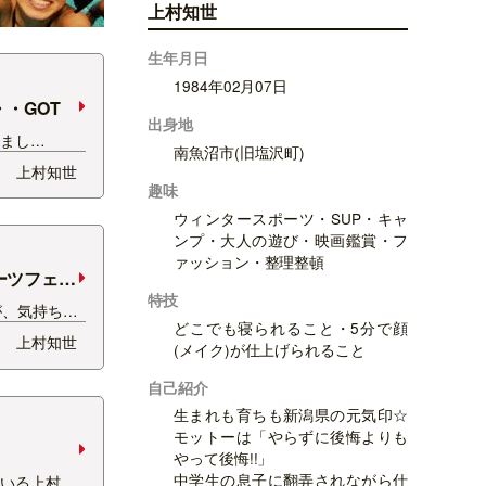
上村知世
生年月日
1984年02月07日
・GOT
出身地
りまし
南魚沼市(旧塩沢町)
なってしまい
上村知世
20日日曜日
趣味
ゴッチャ新粘
ウィンタースポーツ・SUP・キャ
行いました＾
ンプ・大人の遊び・映画鑑賞・フ
降っていたん
ァッション・整理整頓
ーツフェス
特技
が、気持ちは
どこでも寝られること・5分で顔
ですね。。。
上村知世
(メイク)が仕上げられること
域は、大丈夫
して！そん
自己紹介
３連休は、新
生まれも育ちも新潟県の元気印☆
ーメン＆スイ
モットーは「やらずに後悔よりも
やって後悔!!」
中学生の息子に翻弄されながら仕
ている上村で