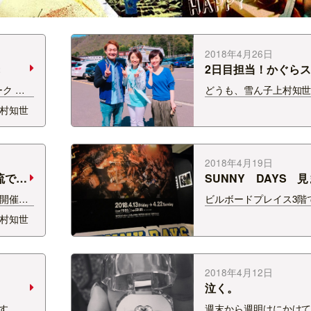
2018年4月26日
2日目担当！かぐら
ーク ス
どうも、雪ん子上村知世
日目は、
スキー営業中のかぐら
村知世
お邪魔虫♪
催となった FM-NIIGA
でした
ウィークステッカーキ
くさん
今日は先輩たちに囲ま
せていただきました！
2018年4月19日
流でき
SUNNY DAYS 
会開催！
ビルボードプレイス3階
疲れ様
の TEPPEI KISHIDA×Hi
村知世
STANDARD 写真展 
悩んでい
DAYS 土日は入場規
る方が
どの大盛況だったそうです
(日)まで…
2018年4月12日
。
泣く。
です。
週末から週明けにかけ