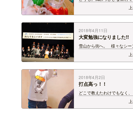
冬を乗り越え、怒涛のイベン
上
遂したら、 私に風邪ウィル
手が・・・OTL。。。 そこ
え、息子も溶連菌感染症に繰
罹患で 家族みんなで寝不足
2018年4月11日
大変勉強になりました!!
雪山から街へ。 様々なシー
イクをにぎらせていただいて
上
が、 雪上からホールのステ
しごをすることになろうとは
日(月)は新潟市民プラザで開
たフォーラムに パネリスト
2018年4月2日
打点高っ！！
どこで教えたわけでもなく、
ケメン俳優さんに影響を受け
上
でもないのに・・・ すんご
らマヨかけてるーｗｗｗ き
であるお好み焼きに当たって
すごいｗ どうしても粉もん