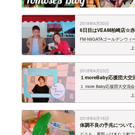
2018年4月30日
6日目はVEAM柏崎店☆赤
FM-NIIGATAゴールデンウィ
テッカーキャンペーン☆ 6
上
Gottcha!!(月)担当チームで
ヤン先生と久々のステキャン
ー！ 貴重なお休みの中、た
の方…
2018年4月23日
１moreBaby応援団大交
ました！
１ more Baby応援団大交流
週末お会いした皆様本当にお
上
でした★ ２人目がほしいけ
ど・・・ といろんな事情で
る方や２人目以上を考えてい
集合。 悩み人である私も…
2018年4月16日
体調不良の予兆について
どうも。風邪っぴきな上村