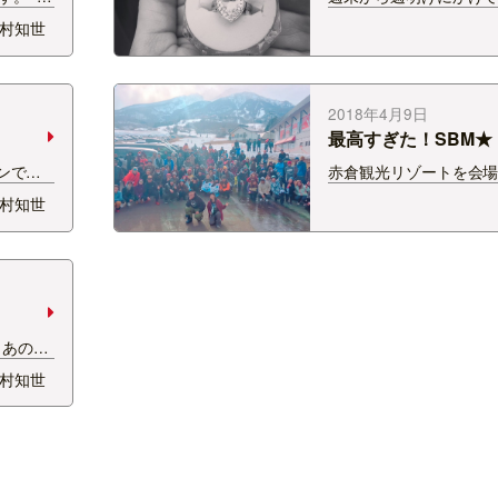
トを完
していた私。 久々に息
村知世
スの魔の
に、泣かされてしまい
に加
「ママ、おかえり～♪」
り返し
ようにひょうきんなス
。。…
てきたと思ったら、 &nb
2018年4月9日
最高すぎた！SBM★
ンでマ
赤倉観光リゾートを会
います
た 【SNOWBOARD 
村知世
ージとは
国内のトップライダーが
ｗ ９
子100、女子50のエン
催され
上がりましたー！！！ 
と…
こ…
 あのイ
たわけ
村知世
い上か
ちんと的
るのが
が…