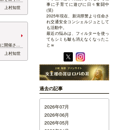
事に子育てに遊びに日々奮闘中
子に会った時
上村知世
(笑)
ました。
2025年現在、新潟県警より任命さ
 といつもの
れ交通安全コンシェルジュとして
タイルで走っ
も活動中。
sp…
最近の悩みは、フィルターを使っ
てもシミも皺も消えなくなったこ
場に開催され
とｗ
MASTERS】
上村知世
大集結！ 男
トリーで盛り
とにかく
過去の記事
2026年07月
2026年06月
2026年05月