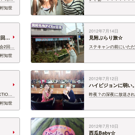
んな私、
こわかったぁー！！！！
村知世
ています
から旧大和で開催される
ズに惹か
ネキン」 取材で？行っ
感じが浮
＊。＊ SOUND SPLA
 すで
タントの白岩ましろ、 
2012年7月14日
とともに…
2回目
見附ぶらり旅☆
会2回目
ステキャンの前にいただ
にも負け
まいもの情報をもとに
村知世
が参加し
た☆ ステキャン終了後、
、すご
とともに見附ぶらり旅ｗ
!! 今
信菓子店さん☆ アイス
ブのコ
のこと!! 色んな味があ
2012年7月12日
季節ものと…
ハイビジョンに弱い
CTION
昨夜？の深夜に放送さ
ドコモシ
−＾＊ 酔いどれな私、
村知世
た＾−＾
出させてもらってます
てくだ
せん。。。 UXで３夜連続
りがとう
ったらみてみてください
方…
私と一緒にお酒を楽し
2012年7月10日
催決定!! ７月…
西瓜Baby☆