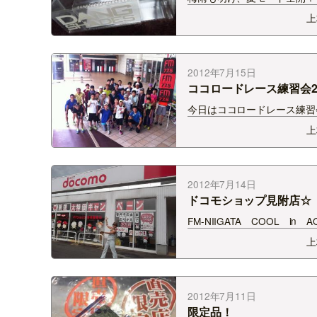
があれば海にいたい！！ そ
上
着々と夏アイテムをGETし
ｗ 今シーズンはミラーレン
れるんですよね☆ チャラい
かれ気分を倍増させてくれる♪
2012年7月15日
にシーズン前にV…
ココロードレース練習会
☆
今日はココロードレース練習
☆ びっくりするぐらいの雨
上
ず、 こんなにたくさんの方
てくれました＾−＾ みなさん
いです!! ありがとうございます
回は、ミズノランニングクラ
2012年7月14日
ーチが、 シ…
ドコモショップ見附店☆
FM-NIIGATA COOL in A
ステッカーキャンペーン!! 
上
ョップ見附店さんで行いまし
3連休にも関わらず 遊びにき
さったみなさん!! 本当にあ
ございました☆☆☆ 温かい
2012年7月11日
限定品！