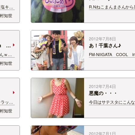
 塩キャ
R.Nねこまんまさんか
べい!!
☆ ありがとうございます
村知世
いただ
て超おいしかったです〜
煎餅大好
おいしくいただきました!
んべ
が 「腕白すぎるｗ」っ
てくれましたｗ
2012年7月8日
in
あ！千葉さん♪
んｗｗ
FM-NIIGATA COOL i
くれたお
開催中☆ 各番組でも夏
村知世
緒に酔い
ンがスタート♪ うちわ
ｗ 豚の
もやってます！ そして
ったぁ
キャンもスタート！ 今
ーニャカ
はありませんでしたが、 F
2012年7月4日
悪魔の・・・
チラッと
今日はサテスタにこん
時25分
した。 クリクリからは
村知世
とな
のコスプレと言われまし
ターのヤ
ットだと大概そういわれ
! その
に戻り、ぶぅぶぅ愚痴
、上村と
ら、 スタッフから一言
2012年7月1日