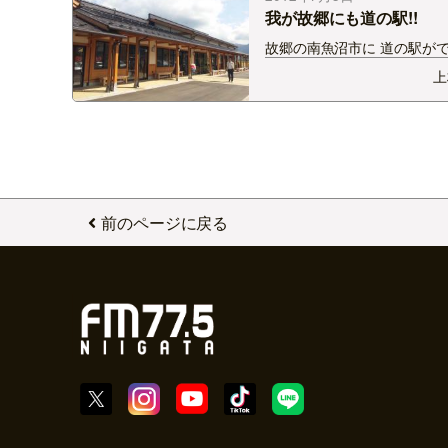
も…
我が故郷にも道の駅!!
故郷の南魚沼市に 道の駅が
た☆☆☆ なんかうれしい＊＾
上
プレOPEN中でした! あんぼ
帰ってきましたよ♪
前のページに戻る