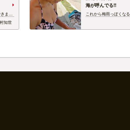
ーちゃんがいるｗ、…
海が呼んでる!!
できまし
これから梅雨っぽくな
−＾＊
土曜日は海に行ってき
村知世
を買って
BBQ ＠ バリコビーチ
風でタープを飛ばされ
ニングｗｗｗ ナイスガ
れました♪ ありがとうご
しっかしい…