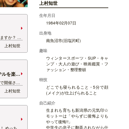
上村知世
生年月日
1984年02月07日
出身地
ますか？ 浜
南魚沼市(旧塩沢町)
り、 押し寄
上村知世
あてこむスポ
趣味
サーフィン？
ウィンタースポーツ・SUP・キャ
 ムラサキス
ンプ・大人の遊び・映画鑑賞・フ
ムボードの大
ァッション・整理整頓
テルを楽し
特技
椿で開催され
どこでも寝られること・5分で顔
日本酒カクテ
上村知世
(メイク)が仕上げられること
集合し、 おい
たくさんいた
自己紹介
、吉乃川の峰
生まれも育ちも新潟県の元気印☆
ルのための日
モットーは「やらずに後悔よりも
やって後悔!!」
中学生の息子に翻弄されながら仕
！ めっちゃ