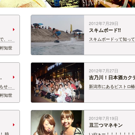
2012年7月29日
スキムボード!!
で、
スキムボードって知って
ねー!!
辺からボードを持って走
村知世
す!」
せた波をめがけて波に
。 夏っ
ーツ、 浪打ち際でやる
してくだ
とでもいいましょうか。
ポーツ主催で このスキ
2012年7月27日
会が開催されていた…
吉乃川！日本酒カク
む会☆
もせ、
新潟市にあるビストロ
☆ そん
た 上村ともせと楽しむ
村知世
!!
ルの夜♪ 30名の女子が
ENしま
しい日本酒カクテルを
 スキ
だきましたｗ もちろん
です!!
政さんも登場♪ カクテ
2012年7月19日
本酒 基酒の紹介…
丑三つマネキン
！ 時間
いやぁー！！！！！！！