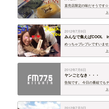
直売店限定の味だそうです☆
ラメル味、そして味海苔風せん
上
R.Nぺっこりーなカップルが
きました♪ Thank You☆ 
き〜＾−＾ｖ いつか ともせ
い を作りたい!!ｗ
2012年7月9日
みんなで集えばCOOL 
Action☆
めっちゃブレブレですいませ
ｗ クリジャミにも出演して
上
店soiでの1枚☆ YK３５と一
どれエンジェルしてきました
ジェームスめっちゃおいしか
ー!! うにのパスタとか、バ
2012年7月6日
ウダーとか、…
ヤンごとなき・・・
告知です。 今日の番組でも
ふれましたが、 金曜日深夜1
上
からUXで放送中。 「ヤンご
き!」 FM-NIIGATAでも大ス
ンさんが 司会を務めています!
番組の今日放送の回に、 私
2012年7月3日