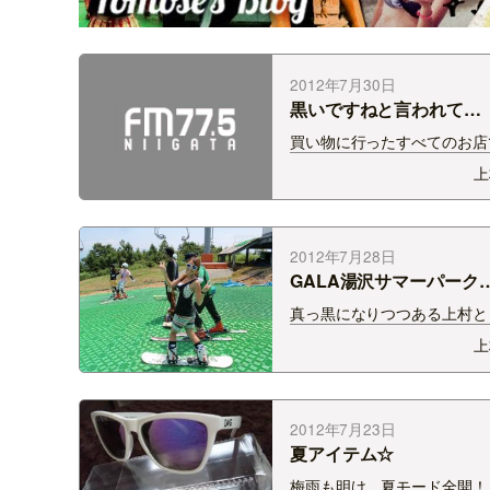
2012年7月30日
黒いですねと言われて…
買い物に行ったすべてのお店
「すんごいいい色にやけてます
上
今日来た人の中で1番黒いで
と言われるほどになりました
ぽいということで、、、 許
さい！！！！ｗｗｗ
2012年7月28日
GALA湯沢サマーパーク
OPEN☆
真っ黒になりつつある上村と
冬はスノーボードに夢中です
上
な横ノリな私にうれしい施設が
GALA湯沢サマーパークがOP
した♪ 人工マットがあって、
ー、スノーボードが楽しめるん
2012年7月23日
すごいん…
夏アイテム☆
梅雨も明け、夏モード全開！