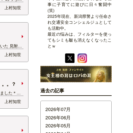
事に子育てに遊びに日々奮闘中
！！ 今週末
上村知世
(笑)
 「丑三つマ
2025年現在、新潟県警より任命さ
てきました
れ交通安全コンシェルジュとして
SH(金)アシス
も活動中。
ましろってぃ
最近の悩みは、フィルターを使っ
てもシミも皺も消えなくなったこ
いた 見附う
とｗ
行ってきまし
上村知世
 スタッフA
 まずは、谷
がうましだと
りました＾−＾
。。。？
過去の記事
れました＊＾
最近テレビに
上村知世
。。。すいま
2026年07月
O.A♪ 良か
ｗ そして、
2026年06月
む女子会も開
2026年05月