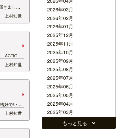
2026年04月
ら届きました
2026年03月
＾−＾ 甘く
上村知世
2026年02月
♪ みんなで
! 杏ちゃん
2026年01月
て言って撮っ
2025年12月
2025年11月
2025年10月
n ACTION
2025年09月
のキャンペー
上村知世
のプレゼント
2025年08月
、恒例のステ
2025年07月
回私は担当で
2025年06月
M-NI…
2025年05月
2025年04月
な格好でいま
ミニーちゃん
2025年03月
上村知世
た。 赤でド
2025年02月
ますｗ 本社
もっと見る
を言っていた
2025年01月
。 「悪いミニ
2024年12月