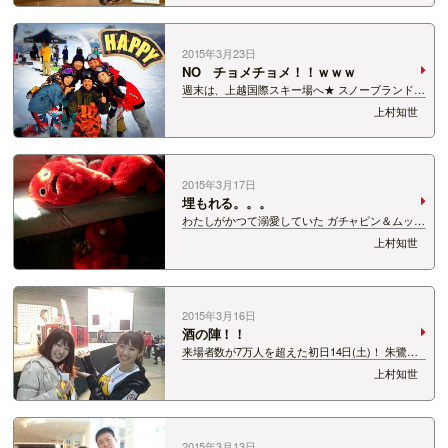
て、 とても素敵な時間を過ごすことができまし
た！ トーベが小さい幼少期に書いた絵など…
2015年3月23日
NO チョメチョメ！！ｗｗｗ
週末は、上越国際スキー場へ★ スノーブランド
ESTIVOのキャンプに参加してきました＾−＾
上村知世
2DAYSのイベントだったんですが・・・ 最
高！！！！！！！！！！！！ めちゃくちゃ楽しか
ったー！！！！！！！！！ 天候も雨予報…
2015年3月17日
埋もれる。。。
わたしがかつて溺愛していた ガチャピン＆ムック
のムック。 くたくたシリーズが大好きでぬいぐる
上村知世
みを集めました。 彼らに包まれて眠るのが理想だ
ったんですが、 身長156センチの成人女性を包む
には数がなかなか・・・ それを現在…
2015年3月16日
酒の陣！！
来場者数が7万人を超えた初日14日(土)！ 朱鷺メ
ッセで開催された【新潟淡麗酒の陣】にわたくし
上村知世
も出陣★ 浮気可 というセンセーショナルなポス
ターに誘われ、 ８６の蔵元のお酒を飲み比べｗ
みなさん浮気しまくりで楽しんでまし…
2015年3月13日