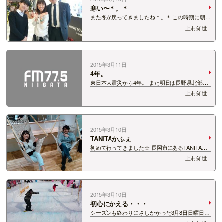
寒い〜＊。＊
また冬が戻ってきましたね＊。＊ この時期に朝起
きて白い世界を見るなんて・・・ 世界はどうなっ
上村知世
ているんだー！！！！！！ ウィンタースポーツ大
好きな私としてはそんなに嫌でもないんですが、
体調管理が難しいですよねー＊。＊ 今…
2015年3月11日
4年。
東日本大震災から4年。 また明日は長野県北部を
震源とする地震から4年。 当時私は生放送中。 あ
上村知世
の時感じた、恐怖や不安、今も覚えています。 ま
だまだですよね。。。 まだまだまだまだ足りてい
ない。。。 でも、少しずつ前に進ん…
2015年3月10日
TANITAかふぇ
初めて行ってきました☆ 長岡市にあるTANITAか
ふぇ!! ハンモックチェアがたまんない！！ 朝から
上村知世
テンションあがったわー↑↑ 人気DJのミノル ク
リスさんと一緒にｗ そして、初めてのアオラジ見
学も★ ひとみんがんばー♪…
2015年3月10日
初心にかえる・・・
シーズンも終わりにさしかかった3月8日日曜日。
己のスノーボードについて改めるいい日となりま