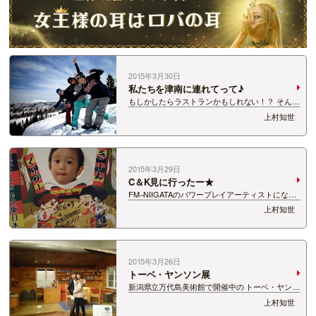
2015年3月30日
私たちを津南に連れてって♪
もしかしたらラストランかもしれない！？ そんな
想いで週末は、 ニュー・グリーンピア津南に行っ
上村知世
てきました★★★ めっちゃいい天気でまさに
春！！ ジャケット脱ぎ捨て太陽の光を浴びて、
ゲレンデ楽しんできましたよ＾−＾ 長津さ…
2015年3月29日
C＆K見に行ったー★
FM−NIIGATAのパワープレイアーティストにな
り、 かつてスプラッシュを担当していた頃ゲスト
上村知世
にもよくきてくれていた、 C＆K(シーアンドケ
ー) しゃべりがとにかく面白いｗｗｗ そして、歌
も最高★★★ 福岡ではマリンメ…
2015年3月26日
トーベ・ヤンソン展
新潟県立万代島美術館で開催中の トーベ・ヤンソ
ン展に行ってきました☆ 原画の可愛らしさと繊細
上村知世
さ、 小さな紙に息づく何かを感じることができ