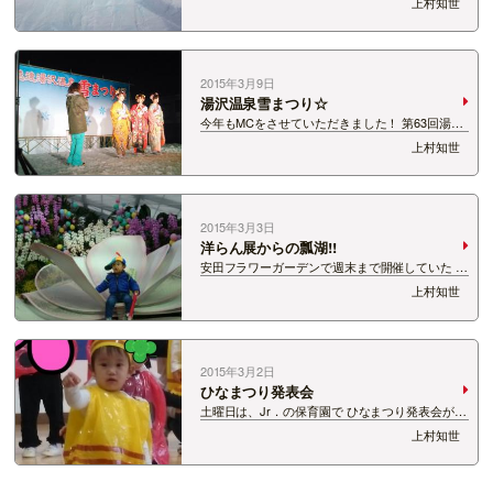
上村知世
した!! まじかー！！私全然基礎がなってないじゃ
ん！！ うそーん！今までどうやってすべってたー
ん！！？ キューピットバレイで開催…
2015年3月9日
湯沢温泉雪まつり☆
今年もMCをさせていただきました！ 第63回湯沢
温泉雪まつり☆ たくさんの方にお越しいただきま
上村知世
した・・・ 本当にありがとうございました＾−＾
クライマックスの冬花火は、 キレイすぎて今年も
うるっときました！ ミス駒子ちゃ…
2015年3月3日
洋らん展からの瓢湖!!
安田フラワーガーデンで週末まで開催していた 世
界の洋らん展inにいがた☆ 家族で行ってきました
上村知世
ー＾−＾ おやゆび姫ならぬおやゆび王子にｗ さら
にサントピアワールドのセンターハウスで開催し
ていた 飛び出す絵本展を見て、メリ…
2015年3月2日
ひなまつり発表会
土曜日は、Jr．の保育園で ひなまつり発表会があ
りました☆ 演目は「むしのおんがくたい」 何日
上村知世
も前から音楽に合わせて練習を重ねてきたそうで
す。 当日は、はちの衣装を身にまとい、 最初は
大勢の保護者にビビってはいたものの後…