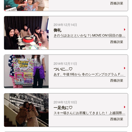
ッカーキャンペーンも 皆さんのおかげで無事終了
西條詩菜
しました！ ありがとうございました♡ さいきん
１日過ぎていくのが早いです。 これが師走か…
初めてのステキャンが終…
2014年12月14日
御礼
きのうは(おとといかな？) MOVE ON1回目の放送
でしたが 本当にたくさんのメッセージをいただき
西條詩菜
嬉しかったです！ ありがとうございました！ き
のうの放送で 鍋したい、と連呼してた西條ですが
大学時代の友人と久しぶり…
2014年12月11日
ついに…♡
あす、午後1時から 冬のシーズンプログラム FM-
NIIGATA Snow Jam Program MOVE ONが スター
西條詩菜
トします！ もう楽しみやら緊張するやら… どう
なるんでしょうか。 あ！緊張と言えば、 先月、
新潟…
2014年12月10日
一足先に♡
スキー場さんにお邪魔してきました！ 上越国際ス
キー場さんの玄関にて！ レトロな建物に大興奮で
西條詩菜
した♡ 12月の頭だったので まだ雪は降っていま
せんでしたが わくわく感が一気に膨れ上がりまし
た！ 県内のスキー場も…