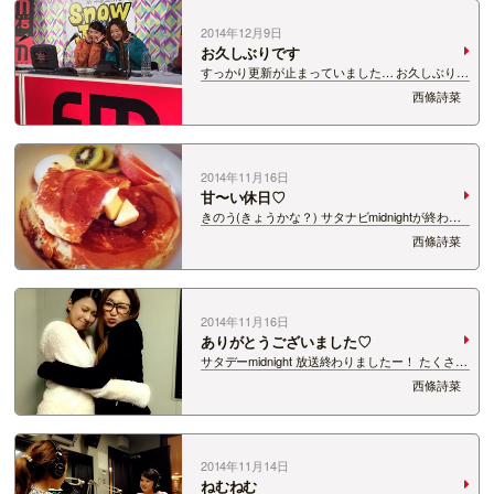
2014年12月9日
お久しぶりです
すっかり更新が止まっていました… お久しぶりで
す、西條です。 もう先月の話になってしまいます
西條詩菜
が、 Snow Jamへのご来場ありがとうございまし
た！ これから始まる ウィンターシーズンへのわ
くわく感や 大勢の方が冬を楽し…
2014年11月16日
甘〜い休日♡
きのう(きょうかな？) サタナビmidnightが終わっ
て帰宅し パーソナリティー通信を更新したら な
西條詩菜
んと3時半…！ きょうは自分を甘やかして お昼前
まで寝ました♡ ご飯も甘〜くホットケーキ！ フ
ルーツもいっ…
2014年11月16日
ありがとうございました♡
サタデーmidnight 放送終わりましたー！ たくさん
のメッセージもいただき 励みになりました(*^^*)
西條詩菜
本当はもっとご紹介したかったんですが 1時間は
あっという間ですね… お付き合いいただいたみな
さん、 ありがとう…
2014年11月14日
ねむねむ