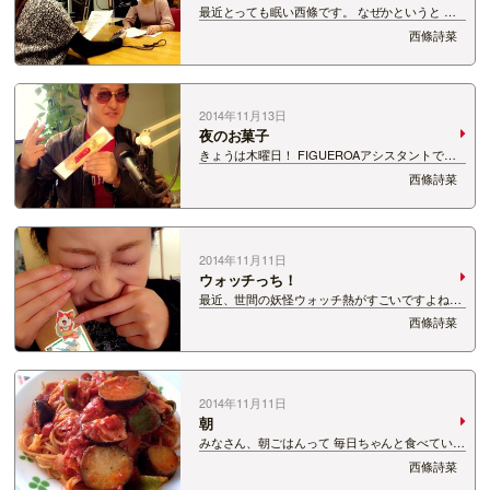
最近とっても眠い西條です。 なぜかというと こ
こ数日間、あす放送の サタナビ Mid Nightに向け
西條詩菜
て 夜の特別レッスンに励んでいるからです！ お
相手は さりなとしいなの新人コンビです。 深夜
の生放送… …
2014年11月13日
夜のお菓子
きょうは木曜日！ FIGUEROAアシスタントでし
た！ スタッフさんが生放送中にうなぎパイを 届
西條詩菜
けてくださいました〜( ^ω^ ) うなぎパイを食べる
ときすら スタイリッシュにキメるクリスお兄様。
うなぎパイが 「夜のお…
2014年11月11日
ウォッチっち！
最近、世間の妖怪ウォッチ熱がすごいですよね。
子どもたちだけじゃなくて大人も楽しめるんだと
西條詩菜
か！ 妖怪ウォッチにハマる大人、 身近にもいま
した。笑 この間買ったお茶についてきた ジバニ
ャンのシールをあげたら 子どもみたいに…
2014年11月11日
朝
みなさん、朝ごはんって 毎日ちゃんと食べていま
すか？ わたしは食べたいなと思っていても 睡眠
西條詩菜
を最優先にしていまい 気が付けば時間がなくなっ