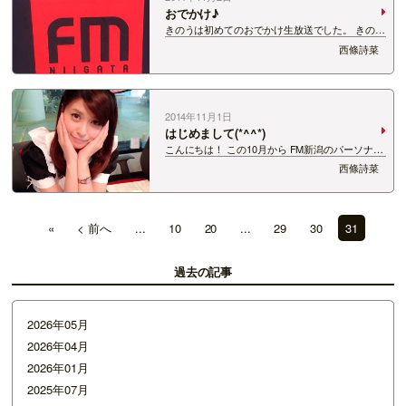
おでかけ♪
きのうは初めてのおでかけ生放送でした。 きのう
オープンした 新潟市南区下塩俵の中古車販売店
西條詩菜
ネクステージ新潟市南店さんに お邪魔してきまし
た！ スタジオの外からの放送は 初めてなのでど
うなるかと思いましたが 素敵な先輩、…
2014年11月1日
はじめまして(*^^*)
こんにちは！ この10月から FM新潟のパーソナリ
ティーに仲間入りした 西條詩菜（さいじょう し
西條詩菜
いな）と申します！ 10月の半ばから
「FIGUEROA」（月〜木・13：55〜）の 木曜ア
シスタントとしてデビューしました…
«
< 前へ
...
10
20
...
29
30
31
過去の記事
2026年05月
2026年04月
2026年01月
2025年07月