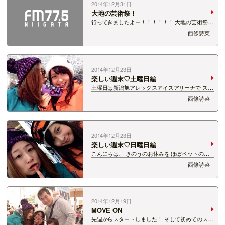
2014年12月31日
大地の芸術祭！
行ってきましたよー！！！！！！ 大地の芸術祭ア
ートトリエンナーレ2015！ バスツアーのMCとし
西條詩菜
て参加させていただいたのですが こんなに楽しん
じゃっていいの！？と思うぐらい 作品も自然も満
喫しちゃいました♡ …
2014年12月23日
楽しい週末♡土曜日編
土曜日は新潟旭アレックスアイスアリーナで ステ
ッカーキャンペーン第二弾！ 足を運んでくださっ
西條詩菜
たみなさん ありがとうございました♡ お話した
り 写真を撮ったり 差し入れを下さったり なんだ
か友達みたい！ とても…
2014年12月23日
楽しい週末♡日曜日編
こんにちは、 きのうのお休みを ほぼベットの上
で過ごした西條です なぜかといいますと… 筋肉
西條詩菜
痛がひどかったから！！！！ そしてなぜ筋肉痛か
と言いますと 日曜日に人生初の スノボに行って
きたからです♡ （本間ち…
2014年12月19日
MOVE ON
先週からスタートしました！ そして初めてのステ