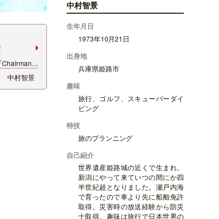
中村智景
生年月日
1973年10月21日
！
出身地
Chairman
兵庫県姫路市
ていただいたの
中村智景
役の岩佐十良
趣味
編集長。 今で
旅行、ゴルフ、スキューバーダイ
リアルメディ
ビング
帖」を経営。
特技
旅のプランニング
自己紹介
世界遺産姫路城の近くで生まれ、
新潟にやって来ていつの間にか四
半世紀超となりました。瀬戸内海
で育ったので車より先に船舶免許
取得。災害時の放送経験から防災
士取得。趣味は旅行で日本世界の