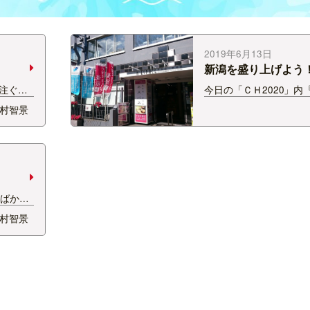
2019年6月13日
新潟を盛り上げよう
注ぐ太
今日の「ＣＨ2020」内『
すぐ近く
Interview』に登場し
村智景
。 た
は ㈱自遊人 代表取締
なけれ
さん。 雑誌「自遊人」
の地震で
は南魚沼に移住され、
…
アとしてお宿「里山十
…
たばか
は！ 暑
村智景
青山海岸
です
しい食事