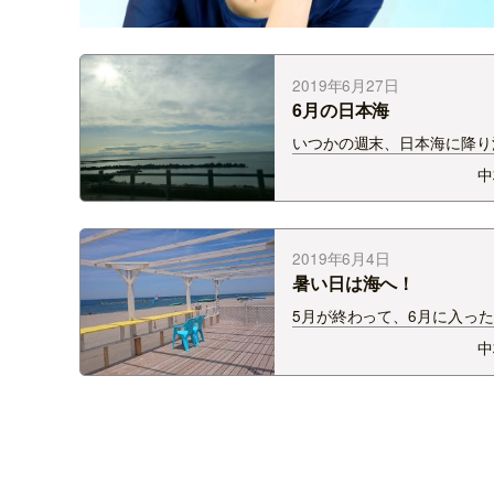
2019年6月27日
6月の日本海
いつかの週末、日本海に降り
陽がまぶしくて。 こんなに
中
に海があるのはほんと幸せ
だ、地震が起きると気を付け
ばならないのが津波。 6/18
は、津波注意報で逃げた先が
2019年6月4日
暑い日は海へ！
5月が終わって、6月に入っ
り。 なのに、ここまで暑いと
中
いと行きたくなるのが海。 
にはキス釣りの方が多かった
ね。 海を見ながらおい
は…