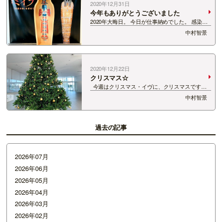
2020年12月31日
今年もありがとうございました
2020年大晦日。 今日が仕事納めでした。 感染症
拡大でなかなか思い通りの1年になりませんでし
中村智景
たね。 それでも工夫していつも通りを作る知恵は
たくさん生まれたような気もします。 どんなとき
も前向きに捉える気持ちも持てたかも…
2020年12月22日
クリスマス☆
今週はクリスマス・イヴに、クリスマスです
ね。 ちょっといつもとは違う過ごし方になる方も
中村智景
多いかもしれませんが 今だからこそ、その意味を
知って過ごすと違う発見があるかも。 今週（木）
イヴの「CH2020」内 『…
過去の記事
2026年07月
2026年06月
2026年05月
2026年04月
2026年03月
2026年02月