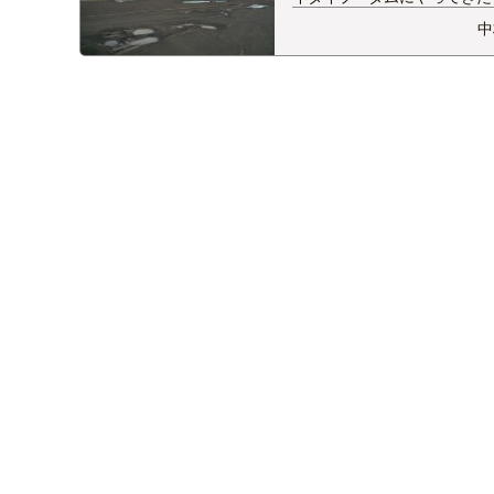
ジルとパラグアイの国境にあ
中
ム。 最大出力は１４００万
ト。 かつでは世界一の発電
たダムですが 今は中国の三
１位の座を奪われてしまいま
この出力は、日本の原…