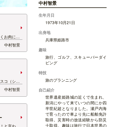
中村智景
生年月日
1973年10月21日
出身地
早くお肉にあ
兵庫県姫路市
MIKAちゃん
中村智景
曇り空の今日
趣味
たようで、会
旅行、ゴルフ、スキューバーダイ
真撮るの、忘
ビング
うか迷うお肉
特技
旅のプランニング
ラスコ（シュ
するに、牛肉
中村智景
自己紹介
振って鉄の串
世界遺産姫路城の近くで生まれ、
 ウェイター
新潟にやって来ていつの間にか四
に運んで切り
半世紀超となりました。瀬戸内海
ズが変われ
で育ったので車より先に船舶免許
。…
ー
取得。災害時の放送経験から防災
士取得。趣味は旅行で日本世界の
だ！と言われ