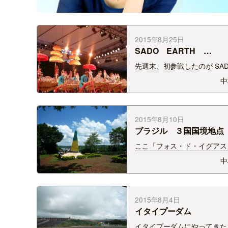
2015年8月25日
SADO EARTH
CELEBRATION
先週末、初参戦したのが S
EARTH CELEBRATION！
中
グでは何度も行っている佐渡
んと見たことがなかった EA
CELEBRAION！ メインの
ートでは太鼓を身体で感じて
2015年8月10日
ブラジル ３国国境地点
ここ「フォス・ド・イグアス
国国境の町。 ブラジル、ア
中
ン、パラグアイ。この３カ国
３つの国境線です。 ここは
川にある地点。 下の写真の
にはアルゼンチンの国旗と同
2015年8月4日
三角すいの塔が立っ…
イタイプーダム
イタイプーダムにやってきた