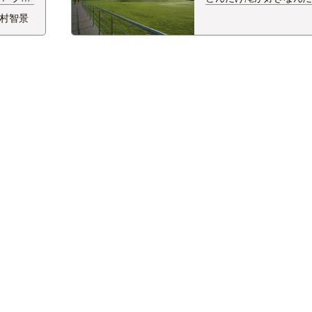
るダ
そうですが。 もう来な
村智景
キロワッ
い、と思い、 あの激流
量を誇っ
みたい、と思ってしまっ
峡ダムに
アーへ参加。 足元まで
した。
パイロットはこの方！ 
グルの上空を飛ん…