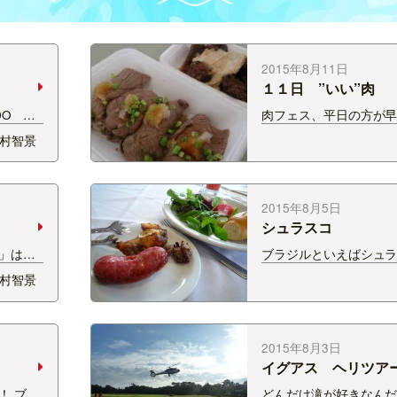
2015年8月11日
１１日 ”いい”肉
ADO
肉フェス、平日の方が
 ダイビン
りつけるかと思い・・・ 
村智景
できち
と参戦してきました。 
RTH
１１日は増量の日だっ
城山コンサ
場は大賑わい。 その写
きま…
れた。。。 どれにしよ
2015年8月5日
ばかり・・・・ …
シュラスコ
」は３
ブラジルといえばシュ
ルゼンチ
ハスコともいう）。 要
村智景
。 川が
の串役。 お肉に岩塩を
ブラジル
に刺し、炭火で焼いて、
、左の丘
さんが串ごとテーブル
じ色の
分けてくれます。 メン
2015年8月3日
ば、肉の種類も変わる
イグアス ヘリツア
！ ブラ
どんだけ滝が好きなん