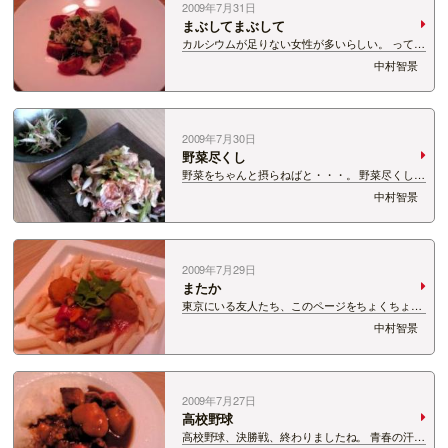
2009年7月31日
まぶしてまぶして
カルシウムが足りない女性が多いらしい。 ってこ
とで、じゃこ購入。 なんにでも、まぶします。
中村智景
まぶすと、何でも和風になります。
2009年7月30日
野菜尽くし
野菜をちゃんと摂らねばと・・・。 野菜尽くしの
2品。 小さい器のほうは、自宅で水栽培したブロ
中村智景
ッコリーの芽です。 けっこう簡単に生えてくる。
でも、簡単にカビる。 いずれにしても、放ったら
かしはいけないようです。
2009年7月29日
またか
東京にいる友人たち、このページをちょくちょく
覗いてくれているようなのですが 開口一番 「パ
中村智景
スタ ばっかだね」って。 だってねー、冷凍ごは
んが切れていたら、ご飯炊くよりもパスタ茹でる
ほうが 早いんだもん。。。 でもペンネで…
2009年7月27日
高校野球
高校野球、決勝戦、終わりましたね。 青春の汗と