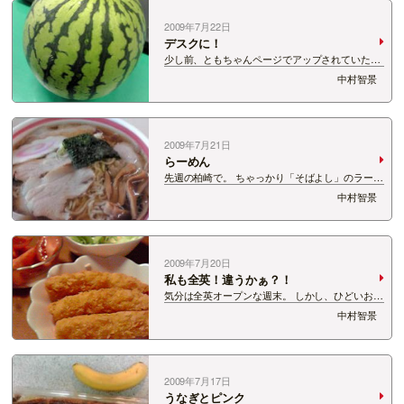
2009年7月22日
デスクに！
少し前、ともちゃんページでアップされていたス
イカ。 分けていただきました！ リスナーさん、
中村智景
さんきゅー。 しかし、ともちゃん、デスクに行っ
てびっくり★ ＰＣの前にスイカ★ その後、私
のデスクには・・・ あっ四葉！ メモ…
2009年7月21日
らーめん
先週の柏崎で。 ちゃっかり「そばよし」のラーメ
ン、食べてきました。 やっぱり美味しい★ で、
中村智景
ラーメンといえば、ともちゃんが応援しているラ
ーメン。 お汁が濃厚そうでしょ。濃厚です。 イ
ンスタントとは思えない深い味もすごいっ…
2009年7月20日
私も全英！違うかぁ？！
気分は全英オープンな週末。 しかし、ひどいお天
気でしたね。 18日（土）三条市でのステッカー
中村智景
キャンペーン。 奇跡的に 開催時間中は雨がやん
で、快適ステキャンとなりました。 神田屋商店
を出発したら、いきなり豪雨でびっくり…
2009年7月17日
うなぎとピンク