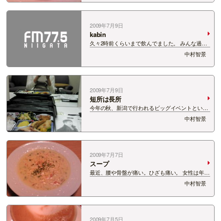
ね。 また、元気になってくれるだろっか。 千葉
っちに株分けしてもらわないと駄目かしら…
2009年7月9日
kabin
久々2時前くらいまで飲んでました。 みんな過敏
でした。 私はニンニクの丸揚げ食べて、元気もり
中村智景
もり。気分爽快。
2009年7月9日
短所は長所
今年の秋、新潟で行われるビッグイベントといえ
ば「トキめき国体」 その開催100日前イベント
中村智景
で、先月、大林素子さんの講演会の司会を してき
ました！ 公演前に準備をしながらお弁当。 大林
さんは、幼い頃、長身であるがゆえにいじ…
2009年7月7日
スープ
最近、腰や骨盤が痛い。ひざも痛い。 女性は年を
とれば、特にカルシウム不足になるようになるそ
中村智景
うな。 早速、牛乳いっぱい入れ込んで・・・。
ベーコンと、根菜たちを細かく刻んで、コンソメ
スープで煮込み・・・ 仕上げにミルクを入…
2009年7月5日