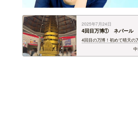
2025年7月24日
4回目万博① ネパール
4回目の万博！初めて晴天の
も暑すぎた！ 唯一開館して
中
ったネパール館がちょうどオ
したばかりで、ちょうど入る
できました。 開幕98日目で
ンです。これで参加国や企業
出展する…