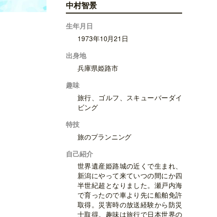
中村智景
生年月日
1973年10月21日
出身地
兵庫県姫路市
趣味
旅行、ゴルフ、スキューバーダイ
ビング
特技
旅のプランニング
自己紹介
世界遺産姫路城の近くで生まれ、
新潟にやって来ていつの間にか四
半世紀超となりました。瀬戸内海
で育ったので車より先に船舶免許
取得。災害時の放送経験から防災
士取得。趣味は旅行で日本世界の