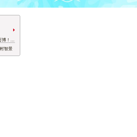
万博！で
いなか
村智景
ープン
ことが
のオープ
などが