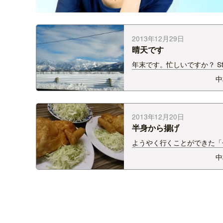
2013年12月29日
晴天です
年末です。忙しいですか？ St
備で、スキー場巡りしてます
中
は予報がずれたのか、晴天で
ンエアスタンプラリーは1月
スタート! その1月3日に新た
の発表もあります！ 乞うご期待
2013年12月20日
しくは…
半身から揚げ
ようやく行くことができた「
り」 「ケンミンＳＨＯＷ」
中
げられてから 実家から送っ
と言われてまして・・・。 
ツアツじゃないとやっぱだめ
ねっ。 鶏の半身がそのまま
から揚げに！ そして…