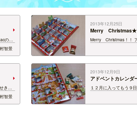
2013年12月25日
Merry Christmas★
acの準
Merry Christmas！
。 今日
カレンダーも今日がラス
村智景
す！ オ
ョコ１つずつだったのに
3日から
入ってた！ なぜか、こ
な企画
★ すてきなクリスマス
!! 詳
2013年12月9日
アドベントカレンダ
せきと
１２月に入ってもう９
で取り上
まいました。 アドベン
村智景
てほしい
を全く開けてなかった☆
でも、ア
カレンダーとは・・・ 
ですよ
２５日までのプレゼン
ほんとに
間の１２月１日〜２４日
くカウントダウンして