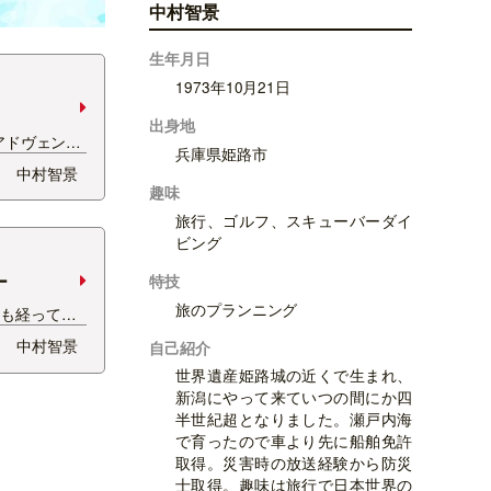
中村智景
生年月日
1973年10月21日
出身地
！ アドヴェント
兵庫県姫路市
ト★ 毎日チ
中村智景
、今日は2個
趣味
れだけ嬉しい
旅行、ゴルフ、スキューバーダイ
を★
ビング
ー
特技
旅のプランニング
日も経ってし
トカレンダー
中村智景
自己紹介
 アドベント
世界遺産姫路城の近くで生まれ、
クリスマスの
新潟にやって来ていつの間にか四
トを待ち望む
半世紀超となりました。瀬戸内海
まで、 楽し
で育ったので車より先に船舶免許
…
取得。災害時の放送経験から防災
士取得。趣味は旅行で日本世界の