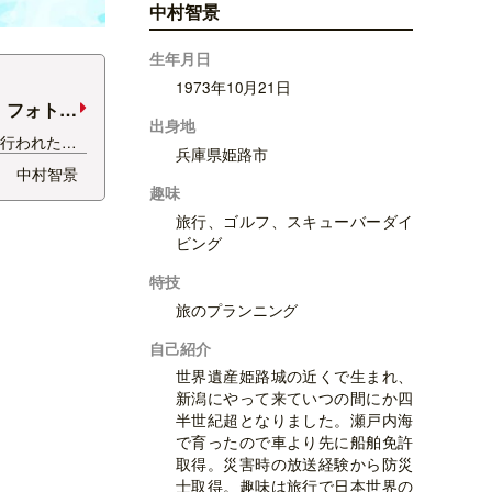
中村智景
生年月日
1973年10月21日
 フォトコ
出身地
で行われた
兵庫県姫路市
シ」フォトコ
中村智景
のお仕事でし
趣味
内
旅行、ゴルフ、スキューバーダイ
TA～新潟の魅力
ビング
いただいてい
特技
旅のプランニング
自己紹介
世界遺産姫路城の近くで生まれ、
新潟にやって来ていつの間にか四
半世紀超となりました。瀬戸内海
で育ったので車より先に船舶免許
取得。災害時の放送経験から防災
士取得。趣味は旅行で日本世界の