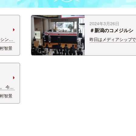
2024年3月26日
＃新潟のコメジルシ
ンテスト2023
mはシンガ
昨日はメディアシップ
効期限が
『「＃新潟のコメジル
村智景
行って
ンテスト2023』の司会
ずはこ
た。 毎週「CH2020」
ナ湾を囲
「Charming NIIGA
う近…
自慢～」を放送させて
る縁あって！ &…
。 今年
生し、
村智景
ったの
っている
ちのキ
なくな