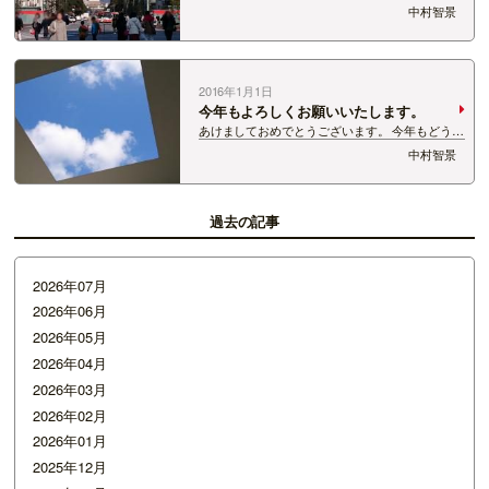
姫路城は、登上に3時間待ちでした。ので、断
中村智景
念。 姫路駅から真正面に見えます。 近づいてき
ました。 お城の前の大手前公園には、こんな露店
が・・・ 焼き岩ガキ 1キロ 1,…
2016年1月1日
今年もよろしくお願いいたします。
あけましておめでとうございます。 今年もどうぞ
よろしくお願い致します。 皆様にとっても素敵な
中村智景
１年になりますように☆
過去の記事
2026年07月
2026年06月
2026年05月
2026年04月
2026年03月
2026年02月
2026年01月
2025年12月