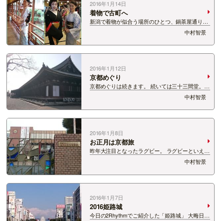
2016年1月14日
着物で古町へ
新潟で着物が似合う場所のひとつ、鍋茶屋通りか
しら？ 鍋茶屋であった着物の展示会へ行ってきま
中村智景
した。 古町芸妓さんの踊りも拝見でき、「日本」
を感じた1日でした。 昨年独立された唯一の古町
芸妓さん、あおいさん。 相変わらず素敵…
2016年1月12日
京都めぐり
京都めぐりは続きます。 続いては三十三間堂。
東に面していて南北にのびるお堂内陣の柱間が33
中村智景
あるという建築的な特徴があるそう。 三十三とい
う数は、観音菩薩の変化身三十三身に基づく数な
んですって。 でも中には観音菩薩像が１…
2016年1月8日
お正月は京都旅
昨年大注目となったラグビー。 ラグビーといえ
ば、この高校。伏見工業高校。 少子化の流れとは
中村智景
いえ、統廃合で名前が消えてしまうそうです。 ラ
グビー部が花園に挑むのも今年が最後となるんで
す。ちょっと切ない。 この高校の近くにあ…
2016年1月7日
2016姫路城
今日の2Rhythmでご紹介した「姫路城」 大晦日の