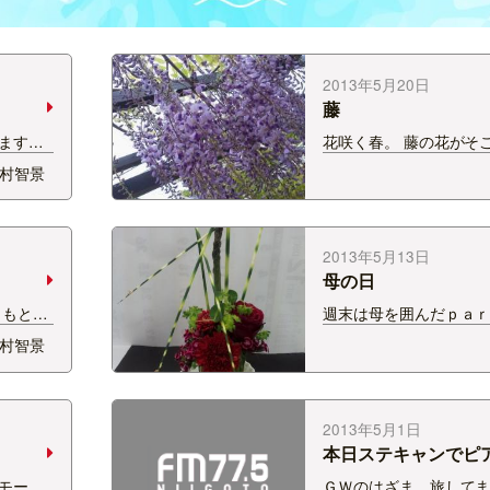
2013年5月20日
藤
ます。
花咲く春。 藤の花がそ
ょうどい
いですね。 癒されます~
村智景
ったり
香に誘われて、ハチさ
だった
いるのでちょっと注意
ありがた
届いた
2013年5月13日
母の日
 もとも
週末は母を囲んだｐａ
美味し
も多い？ 私は実家から
村智景
らしているため、 いつ
るだけになってしまい・
的にミーハーな母には
のを贈っても 喜んでも
2013年5月1日
っ。。。 初めて見るも
本日ステキャンでピ
モード
ＧＷのはざま。旅してます