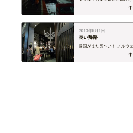
全開ですか？ ＧＷ前に・・
中
て立山アルペンルートに行っ
た。 ＯＰＥＮして間無しだ
で、相当冬モードだったんで
ど。 例の、、、「オーロラ
2013年5月1日
ト」を着て行けば、どこも怖
長い帰路
帰国がまた長〜い！ ノルウ
ルゲンを出発し、空路1時間
中
ークのコペンハーゲンへ。 こ
時間の待ち時間。 コペンハ
港をうろうろしていたら、間
入国してしまい・・・・ ま
国のためのゲートで…