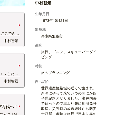
中村智景
生年月日
1973年10月21日
出身地
こここできれ
兵庫県姫路市
。 ただ花の
中村智景
んがいっぱい
趣味
しないと。
旅行、ゴルフ、スキューバーダイ
ビング
特技
旅のプランニング
ｒｔｙした方
遠く離れて暮
中村智景
自己紹介
も贈り物を送
世界遺産姫路城の近くで生まれ、
・・。 基本
新潟にやって来ていつの間にか四
当たり前のも
半世紀超となりました。瀬戸内海
らえない
で育ったので車より先に船舶免許
の…
ア万代へ！
取得。災害時の放送経験から防災
士取得。趣味は旅行で日本世界の
か？ FM-