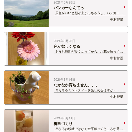
2021年6月28日
バンカーなんてっ
景色がいいと顔が上がっちゃうし、バンカーか
らなかなか出ないし。 バンカーなんてきらいっ。
中村智景
ここでいうバンカーは銀行家のことじゃないで
すよ。
2021年6月23日
色が欲しくなる
おうち時間が長くなってから、お花を飾って、
色のパワーをもらっています。 赤はやる気や行
中村智景
動力をＵＰ ピンクは優しい気持ちになり癒される
黄色は明るく楽しい印象を与えられる この時
の…
2021年6月16日
なかなか育ちません。。。
そろそろミントティーを楽しめるはずが・・・
なかなか育ちません。 芽が小さいうちに間引き
中村智景
をあまりしなかったのが原因なのでしょうか。 今
頃になって間引きをしたのですがすでに時遅し？
ひょろひょろと…
2021年6月11日
梅酒づくり
単なるお砂糖ではなく金平糖ってところが見た