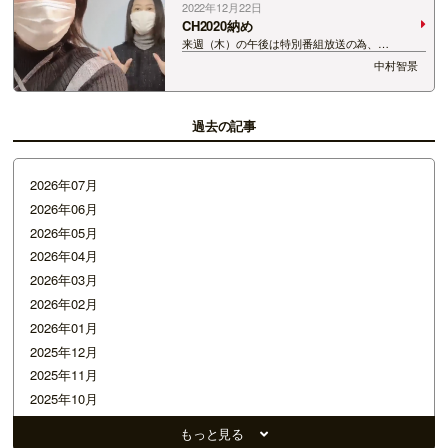
2022年12月22日
CH2020納め
来週（木）の午後は特別番組放送の為、
「CH2020」は今日が放送納め。 しいなさんは産
中村智景
休に入りますので、2人の声も今日まででした。
来年もどうぞよろしくお願いいたします。 しいち
ゃんがいない分、みなさまのメールやメッセー…
過去の記事
2026年07月
2026年06月
2026年05月
2026年04月
2026年03月
2026年02月
2026年01月
2025年12月
2025年11月
2025年10月
2025年09月
もっと見る
2025年08月