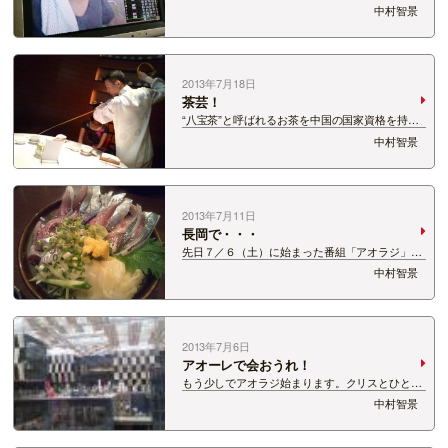
いうのも、さきほど４時〜「ＳＯＵＮＤ ＳＰＬ
中村智景
ＡＳＨ」が スタジオを飛び出して、万代シテイパ
ークで公開生放送中。 本社でもステージ上の千葉
っちの姿が見られるんです！ 肩からタオ…
2013年7月18日
茶芸！
“八宝茶”と呼ばれるお茶を中国の国家資格を持つ
茶芸師による アクロバティックなパフォーマンス
中村智景
を体験しました。 ティーマイスターと呼ばれるそ
うで、茶芸職人の芸術的パフォーマンスでおもて
なし。 茶器と…
2013年7月11日
長岡で・・・
先日７／６（土）に始まった番組「アオラジ」の
見守り隊として 会場のアオーレ長岡にお邪魔して
中村智景
ました。 帰りは、、、クリスとひとみんと、ゲス
トの柴田あゆみさんとで 新潟ものを食べよう！と
いうことで・・・ みんなで海鮮丼食べま…
2013年7月6日
アオーレで会おうれ！
もう少しでアオラジ始まります。クリスとひとみ
んのテンション高いよ〜☆
中村智景