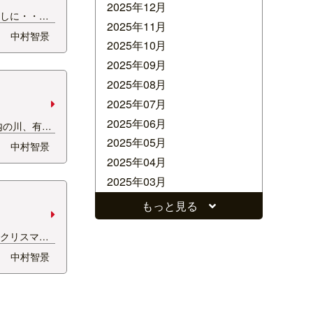
2025年12月
返しに・・・
2025年11月
のル・レクチ
中村智景
送ったよ。 今
2025年10月
Hでともちゃん
2025年09月
ら・・・ラ・
2025年08月
との返事が
2025年07月
2025年06月
内の川、有名
こでは燈篭ま
2025年05月
中村智景
のほかの写真
2025年04月
ふんころがし
2025年03月
た。 こちら
たおうどん。
2025年02月
もっと見る
2025年01月
でクリスマス
2024年12月
けてます。 中
中村智景
2024年11月
まで続きま
2024年10月
2024年09月