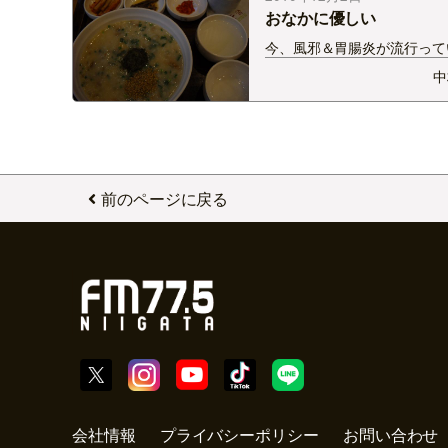
足なんでしょうか？…
おなかに優しい
今、風邪＆胃腸炎が流行って
たいですねぇ。 手洗い、う
中
れずに〜。 韓国滞在中の朝
でした。 おかゆです。おな
い朝食ですよ。 もっくんと
と３人で、３種類のおかゆを
ーして いろいろな味…
前のページに戻る
会社情報
プライバシーポリシー
お問い合わせ