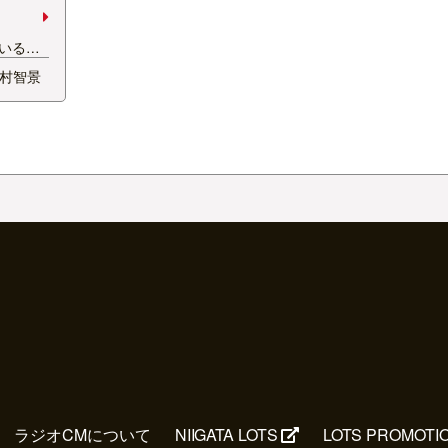
いるみ
がいは忘
村智景
食、コレ
かに優し
、朴先生
オーダ
ラジオCMについて
NIIGATA LOTS
LOTS PROMOTI