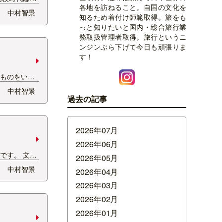
各地を訪ねること。自国の文化を
たねぇ。 予
中村智景
知るため着付け師範取得。旅をも
・・・大雪で
っと知りたいと国内・総合旅行業
しいもので
務取扱管理者取得。旅行というニ
て・・・気を
ンジンぶら下げて今日も頑張りま
毎日開けてき
す！
…
なものをいた
沢にある石川
中村智景
カー。 けっ
過去の記事
顔絵です。特
を使いたいな
月28日〜31
2026年07月
2026年06月
です。 文字
2026年05月
。 インサド
中村智景
2026年04月
雰囲気です。
・・・家でも
2026年03月
とでデパ地下
2026年02月
日キムチ食べ
2026年01月