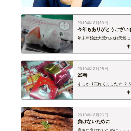
2010年12月30日
今年もありがとうござい
た。
年末年始は大荒れのお天気に
様。みなさま、気をつけて！
中
どにぴったりなお土産・・・
ａｃｈｉ２月号で私が紹介し
のが このいちご餅。本店は
あるのですが、伊勢丹地階に
2010年12月28日
ます。 本当に美味しい☆…
25番
すっかり忘れてました☆ ２
をあけるの。 ２５番だけき
中
なことがあるはず・・・と思
たら・・・ チョコが２個入
た！ なんかラッキー☆
2010年12月26日
負けないために
寒さに負けないために・・・