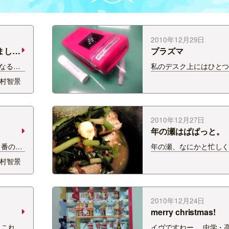
2010年12月29日
まし
プラズマ
なる模
私のデスク上にはひと
 帰省な
えました。 プラズマ
村智景
Ｋｏｍ
Ｙｅａｈ！ これでお
ている
じ？！ 携帯電話みたい
姥ヶ山に
のリップクリームと比
もあり
っ。
2010年12月27日
年の瀬はぱぱっと。
５番の扉
年の瀬、なにかと忙し
っと特別
そんなときに・・・ぱ
村智景
ってい
ず。 缶詰のさばやいわ
ってまし
冷蔵庫の余った野菜たち
込み直せば出来上がり
しょうがを！
2010年12月24日
merry christmas!
 これで
イヴですねー。 中学・