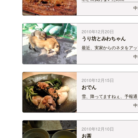
活力！！
中
2010年12月20日
うり坊とみわちゃん
最近、実家からのネタをアッ
機会が増えているような・・
中
れは福知山動物園の うり坊
ちゃんです。 仲良しなんで
イノシシみたいになってるの
坊。 もうすっかり大きくな
2010年12月15日
作が鈍く、シマ模様も…
おでん
雪、降ってますねぇ、予報通
うぞ安全運転で！ こういう
中
ぱり鍋ものでしょうか。 先
から「おでん」が届きました
いろ入ってますが・・・この
は、地元姫路のＢ級グルメ「
2010年12月10日
でん」です。 特徴は・…
お茶