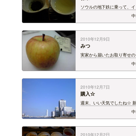
ソウルの地下鉄に乗って、イ
ンへ。 歩き疲れた私たち、
中
しょ、と。 幹君はこのヨモ
に似た香り。 こちらは、カ
茶。お茶というより、スープ
じ。 ミルクが入っていたよう
2010年12月9日
えてあるお菓子は韓菓…
みつ
実家から届いたお取り寄せの
今度は、青森産のりんご。で
中
ものではない。 というのも
部が密らしい。 その名前は
つ」 隣のティーバッグと大
べてください。結構、小玉。
2010年12月7日
切ってみましょう。 …
購入☆
週末、いい天気でしたね☆ 
青空、いつまで見られるでし
中
ゴルフスクール行く前に、家
フシューズを履いたとき 足
りました。 ゴルフスクール
てて、足の裏がつりました。
2010年12月2日