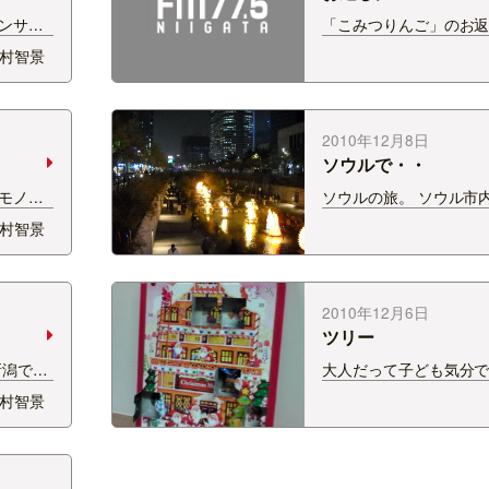
ンサド
「こみつりんご」のお
お茶しま
実家へ送ったのは白根
村智景
ギ茶。畳
ェ。 一番大きいやつ、
ボチャ
日はSOUND SPLAS
って感
が食べてたね。 実家か
な。 添
フランスより美味しい
2010年12月8日
っ！
ソウルで・・
モノ。
ソウルの旅。 ソウル市
もただ
な清渓川。 ちょうどこ
村智景
、ほぼ全
つりやってました。そ
「こみ
はもとき君ページで。 
きさを比
の燈篭にはびっくりでし
 では、
は、南大門市場で食べ
2010年12月6日
おいしかったぁ〜。 …
ツリー
新潟での
大人だって子ども気分
ょ？！
☆ 毎日ひとつ、扉を開
村智景
でゴル
にはチョコが☆ ２５日
の裏がつ
す・・・
で、打っ
 運動不