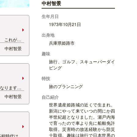
中村智景
生年月日
1973年10月21日
出身地
つ これが増
兵庫県姫路市
クラスター！
中村智景
肌もいい感
趣味
な大きさ。隣
旅行、ゴルフ、スキューバーダイ
較してみて
ビング
特技
旅のプランニング
くなります。
ぱっとおか
中村智景
自己紹介
しを使って、
世界遺産姫路城の近くで生まれ、
を入れて 煮
新潟にやって来ていつの間にか四
☆ 仕上げに
半世紀超となりました。瀬戸内海
で育ったので車より先に船舶免許
取得。災害時の放送経験から防災
士取得。趣味は旅行で日本世界の
高校時代はミ