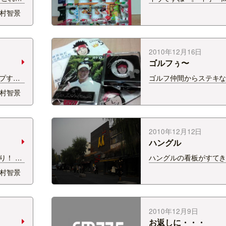
サで讃美歌うたってまし
村智景
報通り、雪も降り始め
はなく徐々に降ってほ
す。 風も強くなってき
つけましょう☆ さて、
2010年12月16日
た扉・・・あと1つにな
ゴルフぅ〜
プする
ゴルフ仲間からステキ
・。 こ
だきました。 そう、湯
村智景
とみわ
遼記念館の会場限定マー
すって。
こう本人に似ている似
がうり
にほくろ。 早く、これ
って、動
ぁ・・・。 そうそう、1
2010年12月12日
日まで「FM-N…
ハングル
り！ ど
ハングルの看板がすてき
日はやっ
がまるでデザインのよう
村智景
日、実家
ンの街中で撮影。いい
。 いろ
ソウル旅を終えてから
写真
ソウル気分。というこ
姫路お
でゲット。 1週間は毎
2010年12月9日
てたなぁ。 最近は普…
お返しに・・・