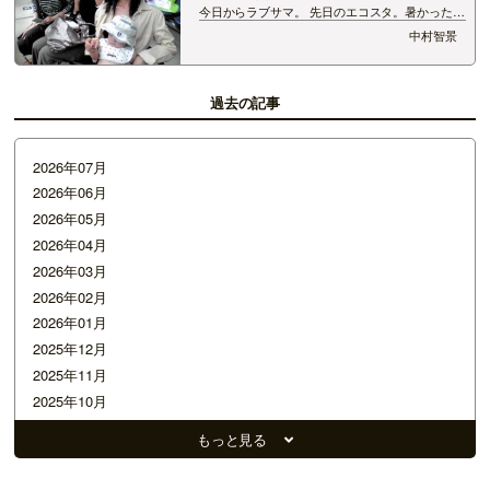
今日からラブサマ。 先日のエコスタ。暑かった。
東さんはラブラブで熱かった！！おめでとう！ せ
中村智景
きねーさん、新田ねーさんと 観戦行ってきまし
た。 ミニのウエディングドレスは素敵だったよ、
東さん。 幸せ、わけてもらったぞっ。 …
過去の記事
2026年07月
2026年06月
2026年05月
2026年04月
2026年03月
2026年02月
2026年01月
2025年12月
2025年11月
2025年10月
2025年09月
もっと見る
2025年08月
2025年07月