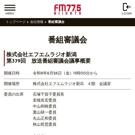
MENU
LOGIN
トップページ
会社情報
番組審議会
番組審議会
株式会社エフエムラジオ新潟
第379回 放送番組審議会議事概要
開催日時
令和8年6月26日（金）15時00分から
開催場所
株式会社エフエムラジオ新潟 ４階 会議室
委員の出席
石塚千賀子委員長
若槻良宏委員
中山和映委員
栗山研一委員
丸山正和委員
秋山哲思委員