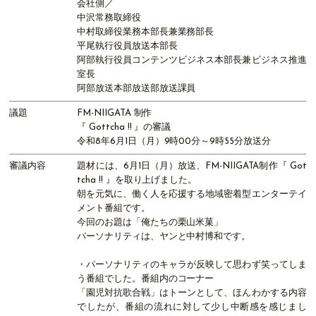
会社側／
中沢常務取締役
中村取締役業務本部長兼業務部長
平尾執行役員放送本部長
阿部執行役員コンテンツビジネス本部長兼ビジネス推進
室長
阿部放送本部放送部放送課員
議題
FM-NIIGATA 制作
『 Gottcha !! 』の審議
令和8年6月1日（月）9時00分～9時55分放送分
審議内容
題材には、6月1日（月）放送、FM-NIIGATA制作『 Got
tcha !! 』を取り上げました。
朝を元気に、働く人を応援する地域密着型エンターテイ
メント番組です。
今回のお題は「俺たちの栗山米菓」
パーソナリティは、ヤンと中村博和です。
・パーソナリティのキャラが反映して思わず笑ってしま
う番組でした。番組内のコーナー
「園児対抗歌合戦」はトーンとして、ほんわかする内容
でしたが、番組の流れに対して少し中断感を感じまし