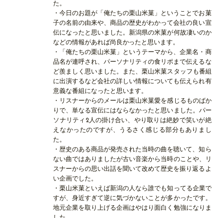
た。
・今日のお題が「俺たちの栗山米菓」ということでお菓
子の名前の由来や、商品の歴史がわかって会社の良い宣
伝になったと思いました。新潟県の米菓が何故凄いのか
などの情報があれば尚良かったと思います。
・「俺たちの栗山米菓」というテーマから、企業名・商
品名が連呼され、パーソナリティの食リポまで伝えるな
ど羨ましく思いました。また、栗山米菓スタッフも番組
に出演するなど会社の詳しい情報についても伝えられ有
意義な番組になったと思います。
・リスナーからのメールは栗山米菓愛を感じるものばか
りで、単なる宣伝にはならなかったと思いました。パー
ソナリティ2人の掛け合い、やり取りは絶妙で笑いが絶
えなかったのですが、うるさく感じる部分もありまし
た。
・歴史のある商品が発売された当時の曲を聴いて、知ら
ない曲ではありましたが古い音楽から当時のことや、リ
スナーからの思い出話を聞いて改めて歴史を振り返るよ
い企画でした。
・栗山米菓といえば新潟の人なら誰でも知ってる企業で
すが、身近すぎて逆に気づかないことが多かったです。
地元企業を取り上げる企画はやはり面白く勉強になりま
した。