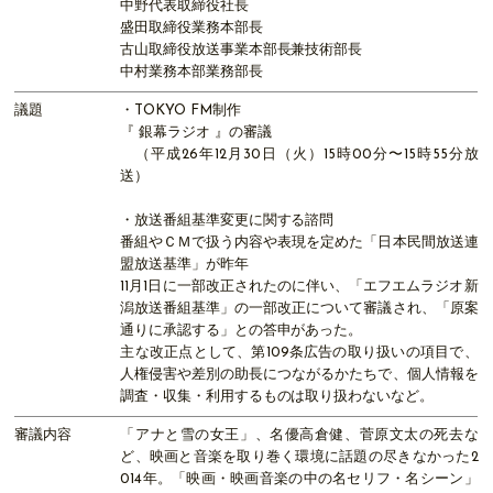
中野代表取締役社長
盛田取締役業務本部長
古山取締役放送事業本部長兼技術部長
中村業務本部業務部長
議題
・TOKYO FM制作
『 銀幕ラジオ 』の審議
（平成26年12月30日（火）15時00分〜15時55分放
送）
・放送番組基準変更に関する諮問
番組やＣＭで扱う内容や表現を定めた「日本民間放送連
盟放送基準」が昨年
11月1日に一部改正されたのに伴い、「エフエムラジオ新
潟放送番組基準」の一部改正について審議され、「原案
通りに承認する」との答申があった。
主な改正点として、第109条広告の取り扱いの項目で、
人権侵害や差別の助長につながるかたちで、個人情報を
調査・収集・利用するものは取り扱わないなど。
審議内容
「アナと雪の女王」、名優高倉健、菅原文太の死去な
ど、映画と音楽を取り巻く環境に話題の尽きなかった2
014年。「映画・映画音楽の中の名セリフ・名シーン」