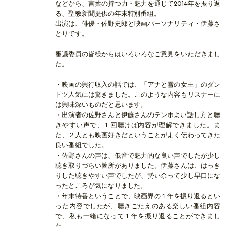
などから、言葉の持つ力・魅力を通じて2014年を振り返
る、聖教新聞提供の年末特別番組。
出演は、俳優・佐野史郎と映画パーソナリティ・伊藤さ
とりです。
審議委員の皆様からはいろいろなご意見をいただきまし
た。
・映画の興行収入の話では、「アナと雪の女王」のダン
トツ人気には驚きました。このような内容もリスナーに
は興味深いものだと思います。
・出演者の佐野さんと伊藤さんのテンポよい話し方と聴
きやすい声で、１回聴けば内容が理解できました。ま
た、２人とも映画好きだということがよく伝わってきた
良い番組でした。
・佐野さんの声は、低音で魅力的な良い声でしたが少し
聴き取りづらい箇所がありました。伊藤さんは、はっき
りした聴きやすい声でしたが、勢い余って少し早口にな
ったところが気になりました。
・年末特番ということで、映画界の１年を振り返るとい
った内容でしたが、聴きごたえのある楽しい番組内容
で、私も一緒になって１年を振り返ることができまし
た。