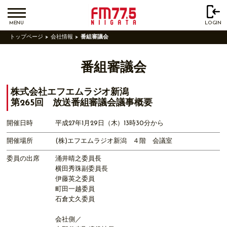
MENU
LOGIN
トップページ
会社情報
番組審議会
番組審議会
株式会社エフエムラジオ新潟
第265回 放送番組審議会議事概要
開催日時
平成27年1月29日（木）13時30分から
開催場所
(株)エフエムラジオ新潟 ４階 会議室
委員の出席
涌井晴之委員長
横田秀珠副委員長
伊藤英之委員
町田一越委員
石倉丈久委員
会社側／