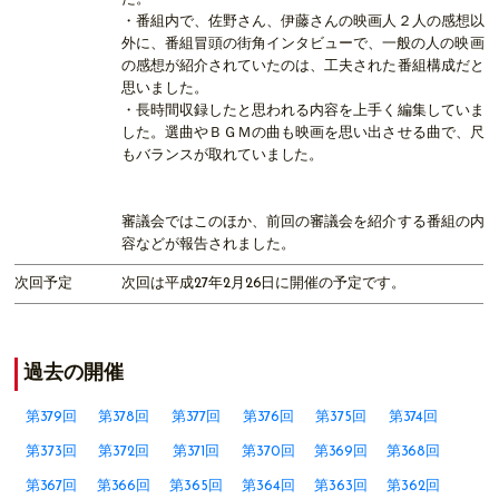
・番組内で、佐野さん、伊藤さんの映画人２人の感想以
外に、番組冒頭の街角インタビューで、一般の人の映画
の感想が紹介されていたのは、工夫された番組構成だと
思いました。
・長時間収録したと思われる内容を上手く編集していま
した。選曲やＢＧＭの曲も映画を思い出させる曲で、尺
もバランスが取れていました。
審議会ではこのほか、前回の審議会を紹介する番組の内
容などが報告されました。
次回予定
次回は平成27年2月26日に開催の予定です。
過去の開催
第379回
第378回
第377回
第376回
第375回
第374回
第373回
第372回
第371回
第370回
第369回
第368回
第367回
第366回
第365回
第364回
第363回
第362回