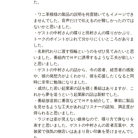
た。
・ワニ革模様の製品の説明を何度聴いてもイメージでき
ませんでした。音声だけで伝えるのが難しかったのでは
ないかと思いました。
・ゲストの中村さんの喋りと田村さんの喋りがかぶり、
トークのポイントがぶれて分かりにくいところがありま
した。
・名刺代わりに渡す指輪というのをぜひ見てみたいと思
いました。番組内でＨＰに誘導するような工夫が欲しい
と思いました。
・ゲストの中村さんの話から、今の若者、経営者の感覚
や、彼の発想力がよくわかり、彼を応援したくなると同
時に非常に勉強になりました。
・成功した若い起業家の話を聴く番組はありますが、こ
れから夢を追うという起業家の話は新鮮でした。
・番組放送前に番宣などでＨＰを紹介して、事前に製品
を見せるような工夫があればリスナーの認知、満足度が
得られると思いました。
・ラジオは姿が見えない媒体なので、喋り方で身なりを
表すと思いました。ゲストの中村さんの若者言葉や、大
袈裟で強気の物言いはあまり良い印象を受けませんでし
た。