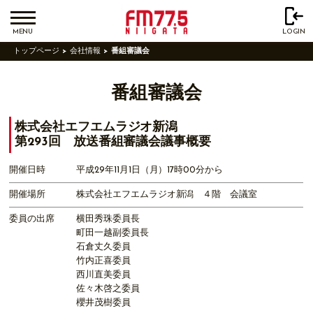
MENU
LOGIN
トップページ
会社情報
番組審議会
番組審議会
株式会社エフエムラジオ新潟
第293回 放送番組審議会議事概要
開催日時
平成29年11月1日（月）17時00分から
開催場所
株式会社エフエムラジオ新潟 ４階 会議室
委員の出席
横田秀珠委員長
町田一越副委員長
石倉丈久委員
竹内正喜委員
西川直美委員
佐々木啓之委員
櫻井茂樹委員