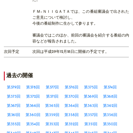
ＦＭ−ＮＩＩＧＡＴＡでは、この番組審議会で出された
ご意見について検討し、
今後の番組制作に生かして参ります。
審議会ではこのほか、前回の審議会を紹介する番組の内
容などが報告されました。
次回予定
次回は平成29年12月18日に開催の予定です。
過去の開催
第379回
第378回
第377回
第376回
第375回
第374回
第373回
第372回
第371回
第370回
第369回
第368回
第367回
第366回
第365回
第364回
第363回
第362回
第361回
第360回
第359回
第358回
第357回
第356回
第355回
第354回
第353回
第352回
第351回
第350回