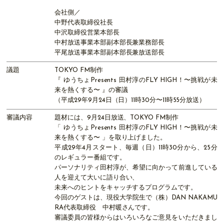
会社側／
中野代表取締役社長
中沢取締役営業本部長
中村放送事業本部副本部長兼業務部長
平尾放送事業本部副本部長兼放送部長
議題
TOKYO FM制作
『 ゆうちょPresents 田村淳のFLY HIGH！〜挑戦が未
来を熱くする〜 』の審議
（平成29年9月24日（日）11時30分〜11時55分放送）
審議内容
題材には、9月24日放送、TOKYO FM制作
「 ゆうちょPresents 田村淳のFLY HIGH！〜挑戦が未
来を熱くする〜 」を取り上げました。
平成29年4月スタート、毎週（日）11時30分から、25分
のレギュラー番組です。
パーソナリティ田村淳が、希望に向かって前進している
人を迎えて大いに語り合い、
未来へのヒントをキャッチするプログラムです。
今回のゲストは、現役大学院生で（株）DAN NAKAMU
RA代表取締役 中村暖さんです。
審議委員の皆様からはいろいろなご意見をいただきまし