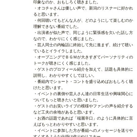
印象なのか、おもしろく聴きました。
・オコチャさんは優しい声で、新潟のリスナーに好かれ
ると思います。
・何回聴いてもどんな人が、どのようにして楽しむのか
理解できない番組でした。
・出演者が似た声で、同じように緊張感を欠いた話し方
なので、わかりにくく感じました。
・芸人同士の内輪話に終始して先に進まず、続けて聴い
ているとイライラしました。
・オープニングでＢＧＭが大きすぎてパーソナリティの
トークが聴きにくく感じました。
・ゲストのプロフィール紹介を加えて、話題も具体的に
説明し、わかりやすくしてほしい。
・番組内でショート・コントを盛り込めばおもしろく聴
けたと思います。
・イベントの裏側や芸人さん達の日常生活や興味関心に
ついてもっと聴きたいと思いました。
・ゲストのお笑いライブの模様やファンの声を紹介する
など工夫の余地があると思います。
・お酒の話題であれば「端麗辛口」のように具体的に言
えばもっとわかりやすいと思います。
・イベントに参加した方が番組へのメッセージを送りや
すくするような仕掛け作りやリスナー