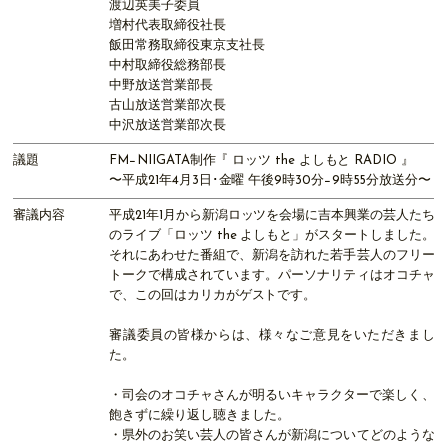
渡辺英美子委員
増村代表取締役社長
飯田常務取締役東京支社長
中村取締役総務部長
中野放送営業部長
古山放送営業部次長
中沢放送営業部次長
議題
FM−NIIGATA制作『 ロッツ the よしもと RADIO 』
〜平成21年4月3日･金曜 午後9時30分−9時55分放送分〜
審議内容
平成21年1月から新潟ロッツを会場に吉本興業の芸人たち
のライブ「ロッツ the よしもと」がスタートしました。
それにあわせた番組で、新潟を訪れた若手芸人のフリー
トークで構成されています。パーソナリティはオコチャ
で、この回はカリカがゲストです。
審議委員の皆様からは、様々なご意見をいただきまし
た。
・司会のオコチャさんが明るいキャラクターで楽しく、
飽きずに繰り返し聴きました。
・県外のお笑い芸人の皆さんが新潟についてどのような