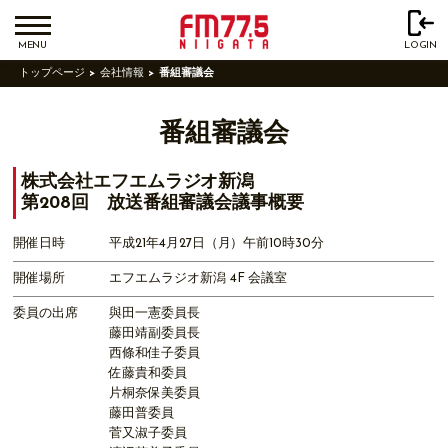
MENU
LOGIN
トップページ
会社情報
番組審議会
番組審議会
株式会社エフエムラジオ新潟
第208回 放送番組審議会議事概要
開催日時
平成21年4月27日（月）午前10時30分
開催場所
エフエムラジオ新潟 4F 会議室
委員の出席
與田一憲委員長
藤田靖副委員長
西條和佳子委員
佐藤貴和委員
片桐奈保美委員
藤田普委員
菅又淑子委員