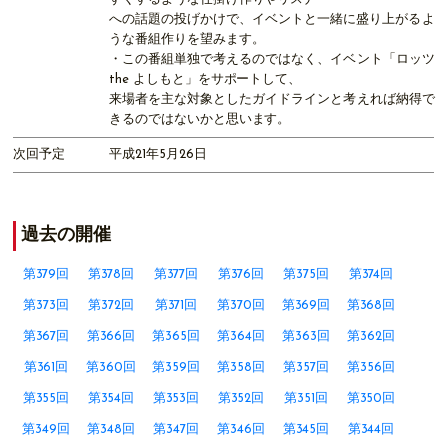
への話題の投げかけで、イベントと一緒に盛り上がるよ
うな番組作りを望みます。
・この番組単独で考えるのではなく、イベント「ロッツ
the よしもと」をサポートして、
来場者を主な対象としたガイドラインと考えれば納得で
きるのではないかと思います。
次回予定
平成21年5月26日
過去の開催
第379回
第378回
第377回
第376回
第375回
第374回
第373回
第372回
第371回
第370回
第369回
第368回
第367回
第366回
第365回
第364回
第363回
第362回
第361回
第360回
第359回
第358回
第357回
第356回
第355回
第354回
第353回
第352回
第351回
第350回
第349回
第348回
第347回
第346回
第345回
第344回