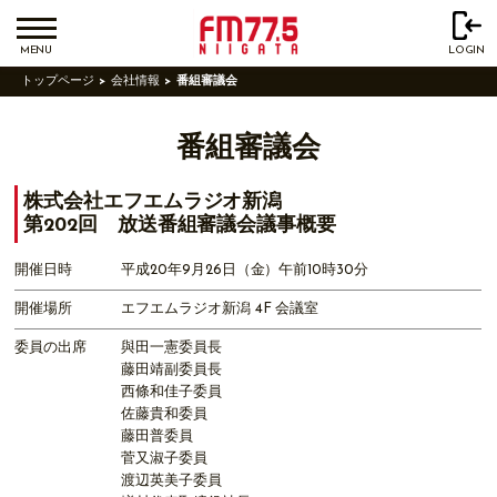
MENU
LOGIN
トップページ
会社情報
番組審議会
番組審議会
株式会社エフエムラジオ新潟
第202回 放送番組審議会議事概要
開催日時
平成20年9月26日（金）午前10時30分
開催場所
エフエムラジオ新潟 4F 会議室
委員の出席
與田一憲委員長
藤田靖副委員長
西條和佳子委員
佐藤貴和委員
藤田普委員
菅又淑子委員
渡辺英美子委員