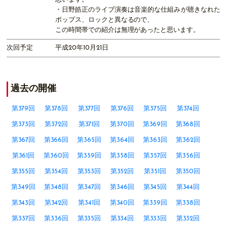
・日野皓正のライブ演奏は音楽的な仕組みが聴きなれた
ポップス、ロックと異なるので、
この時間帯での紹介は無理があったと思います。
次回予定
平成20年10月21日
過去の開催
第379回
第378回
第377回
第376回
第375回
第374回
第373回
第372回
第371回
第370回
第369回
第368回
第367回
第366回
第365回
第364回
第363回
第362回
第361回
第360回
第359回
第358回
第357回
第356回
第355回
第354回
第353回
第352回
第351回
第350回
第349回
第348回
第347回
第346回
第345回
第344回
第343回
第342回
第341回
第340回
第339回
第338回
第337回
第336回
第335回
第334回
第333回
第332回