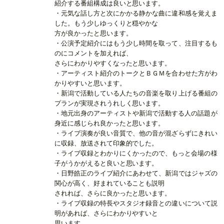
紹介する番組構成は良いと思います。
・元気な話し方と次にかかる静かな曲に違和感を覚えま
した。もう少しゆっくりと穏やかな
方が良かったと思います。
・公演予定紹介にはもう少し時間を取って、注目するも
のにコメントを加えれば、
さらにわかりやすくなったと思います。
・アーティスト紹介のトークとＢＧＭを合わせた方がわ
かりやすいと思います。
・新潟で活動している人たちの音楽を取り上げる番組の
プランが実現されうれしく思います。
・地元出身のアーティストや新潟で活動する人の話題が
身近に感じられ良かったと思います。
・ライブ演奏が良い音質で、他の音が混ざらずにきれい
に収録、放送されて印象的でした。
・ライブ収録とわかりにくかったので、もっと会場の様
子がうかがえると良いと思います。
・日野皓正のライブ紹介にあわせて、新潟ではジャズの
関心が高く、好まれていることも説明
されれば、さらに良かったと思います。
・ライブ収録の特長やスタジオ録音との違いについて説
明があれば、さらにわかりやすいと
思います。