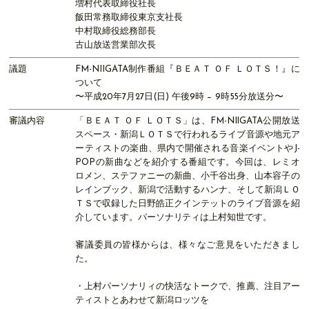
増村代表取締役社長
飯田常務取締役東京支社長
中村取締役総務部長
古山放送営業部次長
議題
FM-NIIGATA制作番組『ＢＥＡＴ ＯＦ ＬＯＴＳ！』に
ついて
〜平成20年7月27日(日) 午後9時 − 9時55分放送分〜
審議内容
「ＢＥＡＴ ＯＦ ＬＯＴＳ」は、FM-NIIGATA公開放送
スペース・新潟ＬＯＴＳで行われるライブ音源や地元ア
ーティストの楽曲、県内で開催される音楽イベントやJ-
POPの新曲などを紹介する番組です。今回は、レミオ
ロメン、ステファニーの新曲、小千谷出身、山本容子の
レインブック、新潟で活動するハンナ、そして新潟ＬＯ
ＴＳで収録した日野皓正クインテットのライブ音源を紹
介しています。パーソナリティは上村知世です。
審議委員の皆様からは、様々なご意見をいただきまし
た。
・上村パーソナリィの快活なトークで、推薦、注目アー
ティストとあわせて新潟ロッツを