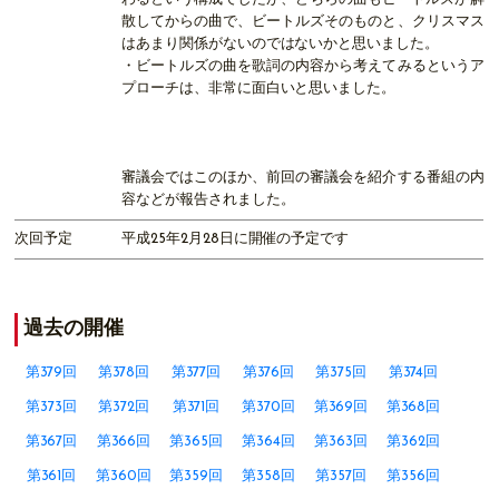
散してからの曲で、ビートルズそのものと、クリスマス
はあまり関係がないのではないかと思いました。
・ビートルズの曲を歌詞の内容から考えてみるというア
プローチは、非常に面白いと思いました。
審議会ではこのほか、前回の審議会を紹介する番組の内
容などが報告されました。
次回予定
平成25年2月28日に開催の予定です
過去の開催
第379回
第378回
第377回
第376回
第375回
第374回
第373回
第372回
第371回
第370回
第369回
第368回
第367回
第366回
第365回
第364回
第363回
第362回
第361回
第360回
第359回
第358回
第357回
第356回