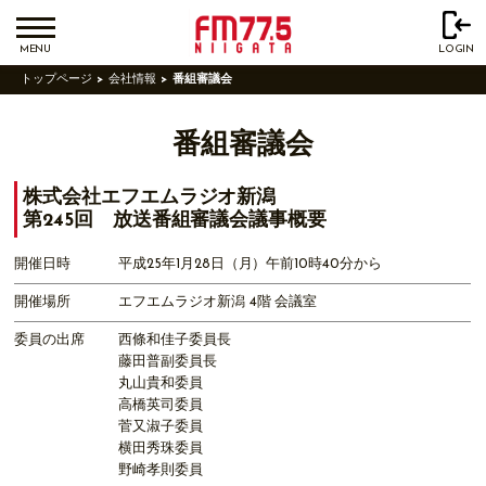
MENU
LOGIN
トップページ
会社情報
番組審議会
番組審議会
株式会社エフエムラジオ新潟
第245回 放送番組審議会議事概要
開催日時
平成25年1月28日（月）午前10時40分から
開催場所
エフエムラジオ新潟 4階 会議室
委員の出席
西條和佳子委員長
藤田普副委員長
丸山貴和委員
高橋英司委員
菅又淑子委員
横田秀珠委員
野崎孝則委員