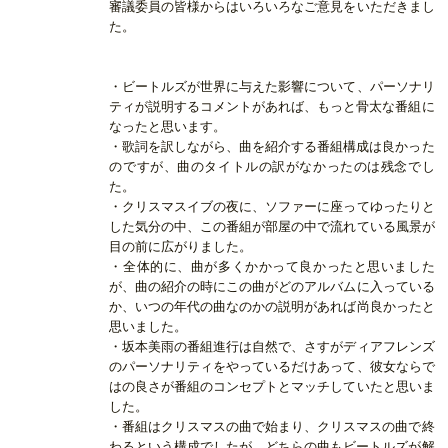
審議委員の皆様からはいろいろなご意見をいただきまし
た。
・ビートルズが世界に与えた影響について、パーソナリ
ティが説明するコメントがあれば、もっと骨太な番組に
なったと思います。
・歌詞を訳しながら、曲を紹介する番組構成は良かった
のですが、曲のタイトルの訳がなかったのは残念でし
た。
・クリスマスイブの夜に、ソファーに座ってゆったりと
した気分の中、この番組が部屋の中で流れている風景が
目の前に広がりました。
・全体的に、曲が多くかかって良かったと思いました
が、曲の紹介の時にこの曲がどのアルバムに入っている
か、いつの年代の曲なのかの説明があれば尚良かったと
思いました。
・坂本美雨の番組進行は自然で、さすがディアフレンズ
のパーソナリティをやっているだけあって、彼女ならで
はの良さが番組のコンセプトとマッチしていたと思いま
した。
・番組はクリスマスの曲で始まり、クリスマスの曲で終
わるという構成でしたが、どちらの曲もビートルズが解