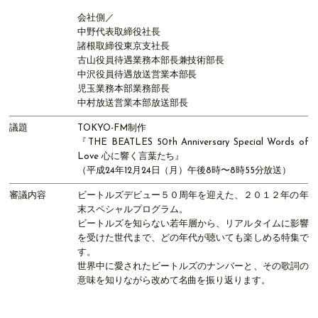
会社側／
中野代表取締役社長
諸根取締役東京支社長
古山役員待遇業務本部長兼技術部長
中沢役員待遇放送営業本部長
児玉業務本部業務部長
中村放送営業本部放送部長
議題
TOKYO-FM制作
『THE BEATLES 50th Anniversary Special Words of
Love 心に響く言葉たち』
（平成24年12月24日（月）午後8時〜8時55分放送）
審議内容
ビートルズデビュー５０周年を迎えた、２０１２年の年
末スペシャルプログラム。
ビートルズを知らない若年層から、リアルタイムに影響
を受けた世代まで、どの年代が聴いても楽しめる特集で
す。
世界中に愛されたビートルズのナンバーと、その歌詞の
意味を知りながら改めて名曲を振り返ります。