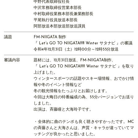
中野代表取締役社長
中沢常務取締役営業本部長
中村取締役業務本部長兼業務部長
平尾執行役員放送本部長
阿部放送本部放送部放送課員
議題
FM-NIIGATA 制作
『 Let’s GO TO NIIGATA!!!!! Winter サタナビ 』の審議
令和4年12月31日（土）12時00分～12時55分放送
審議内容
題材には、12月31日放送、FM-NIIGATA制作、
『 Let’s GO TO NIIGATA!!!!! Winter サタナビ 』を取り
上げました。
ウィンタースポーツの話題やスキー場情報、おでかけ情
報や冬のイベント情報など
冬の観光情報をたっぷりとお届けします。
今回は大晦日の特番編成の為、55分バージョンでお送り
しました。
出演は、斉藤瞳と大海玲子です。
・全体的に曲のテンポも良く聴きやすかったです。MC
の斉藤さんと大海さんは、声質・キャラが違っていてマ
ッチングが良かったと思いました。