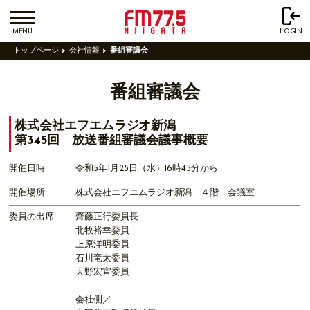
MENU
LOGIN
トップページ
会社情報
番組審議会
番組審議会
株式会社エフエムラジオ新潟
第345回 放送番組審議会議事概要
開催日時
令和5年1月25日（水）16時45分から
開催場所
株式会社エフエムラジオ新潟 ４階 会議室
委員の出席
齋藤正行委員長
北牧裕幸委員
上原洋明委員
石川竜太委員
天野宏宣委員
会社側／