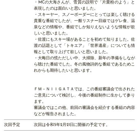
・MCの大海さんが、雪質の説明で「片栗粉のよう」と
表現したのは面白いと思いました。
・スキーヤー、スノーボーダーにとっては楽しく聴ける
貴重な番組でしたが、一般リスナー目線ではゲレ食、温
泉などの情報や、番組でしか知りえないような情報が欲
しいと思いました。
・佐渡にもスキー場があることを初めて知りました。佐
渡の話題として「トキエア」「世界遺産」についても情
報として取り上げて欲しいと思いました。
・大晦日の慌ただしい中、大掃除、新年の準備をしなが
ら聴けた番組でした。冬の風物詩的な番組であるためこ
れからも期待したいと思います。
ＦＭ－ＮＩＩＧＡＴＡでは、この番組審議会で出された
ご意見について検討し、今後の番組制作に生かして参り
ます。
審議会ではこの他、前回の審議会を紹介する番組の内容
などが報告されました。
次回予定
次回は令和5年2月21日に開催の予定です。