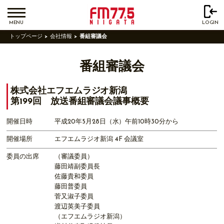
MENU
LOGIN
トップページ
会社情報
番組審議会
番組審議会
株式会社エフエムラジオ新潟
第199回 放送番組審議会議事概要
開催日時
平成20年5月28日（水）午前10時30分から
開催場所
エフエムラジオ新潟 4F 会議室
委員の出席
（審議委員）
藤田靖副委員長
佐藤貴和委員
藤田普委員
菅又淑子委員
渡辺英美子委員
（エフエムラジオ新潟）