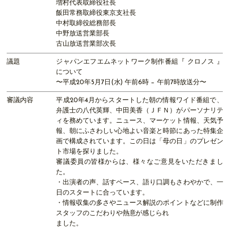
増村代表取締役社長
飯田常務取締役東京支社長
中村取締役総務部長
中野放送営業部長
古山放送営業部次長
議題
ジャパンエフエムネットワーク制作番組『 クロノス 』
について
〜平成20年5月7日(水) 午前6時 − 午前7時放送分〜
審議内容
平成20年4月からスタートした朝の情報ワイド番組で、
弁護士の八代英輝、中田美香（ＪＦＮ）がパーソナリテ
ィを務めています。ニュース、マーケット情報、天気予
報、朝にふさわしい心地よい音楽と時節にあった特集企
画で構成されています。この日は「母の日」のプレゼン
ト市場を探りました。
審議委員の皆様からは、様々なご意見をいただきまし
た。
・出演者の声、話すペース、語り口調もさわやかで、一
日のスタートに合っています。
・情報収集の多さやニュース解説のポイントなどに制作
スタッフのこだわりや熱意が感じられ
ました。