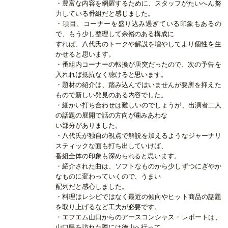
・豊富な内容を網羅するために、スタッフがたいへん努
力している番組だと感じました。
・項目、コーナーを盛り込み過ぎている印象もあるの
で、もう少し整理して余裕のある構成に
すれば、八代氏のトークや解説を増やしてより個性を生
かせると思います。
・番組内コーナーの転換が唐突だったので、次の予告を
入れれば抵抗なく聴けると思います。
・題材の紹介は、踏み込んではいませんが要所を抑えた
もので新しい発見のある内容でした。
・細かい打ち合わせは難しいのでしょうが、出演者二人
の話題の展開で話の方向が噛みあわな
い部分がありました。
・八代氏が独自の視点で解説を加えるようなジャーナリ
スティックな面も打ち出していけば、
番組全体の印象も深められると思います。
・紹介された曲は、ソフトなものから少しずつにぎやか
なものに変わっていくので、うまい
配列だと感心しました。
・料理はレシピではなく最近の傾向やヒット商品の話題
を取り上げるなど工夫が必要です。
・エフエム山口からのアースコンシャス・レポートは、
山口県を訪れた際には徳山へ行って