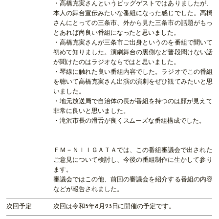
・高橋克実さんというビッグゲストではありましたが、
本人の舞台宣伝みたいな番組になった感じでした。高橋
さんにとっての三条市、外から見た三条市の話題がもっ
とあれば尚良い番組になったと思いました。
・高橋克実さんが三条市ご出身というのを番組で聞いて
初めて知りました。演劇舞台の裏側など普段聞けない話
が聞けたのはラジオならではと思いました。
・琴線に触れた良い番組内容でした。ラジオでこの番組
を聴いて高橋克実さん出演の演劇をぜひ観てみたいと思
いました。
・地元放送局で自治体の長が番組を持つのは顔が見えて
非常に良いと思いました。
・滝沢市長の滑舌が良くスムーズな番組構成でした。
ＦＭ－ＮＩＩＧＡＴＡでは、この番組審議会で出された
ご意見について検討し、今後の番組制作に生かして参り
ます。
審議会ではこの他、前回の審議会を紹介する番組の内容
などが報告されました。
次回予定
次回は令和5年8月23日に開催の予定です。