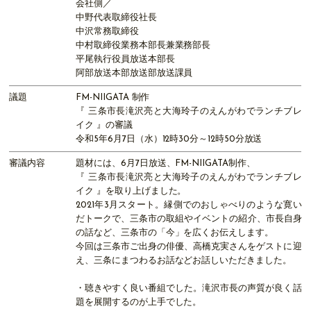
会社側／
中野代表取締役社長
中沢常務取締役
中村取締役業務本部長兼業務部長
平尾執行役員放送本部長
阿部放送本部放送部放送課員
議題
FM-NIIGATA 制作
『 三条市長滝沢亮と大海玲子のえんがわでランチブレ
イク 』の審議
令和5年6月7日（水）12時30分～12時50分放送
審議内容
題材には、6月7日放送、FM-NIIGATA制作、
『 三条市長滝沢亮と大海玲子のえんがわでランチブレ
イク 』を取り上げました。
2021年3月スタート。縁側でのおしゃべりのような寛い
だトークで、三条市の取組やイベントの紹介、市長自身
の話など、三条市の「今」を広くお伝えします。
今回は三条市ご出身の俳優、高橋克実さんをゲストに迎
え、三条にまつわるお話などお話しいただきました。
・聴きやすく良い番組でした。滝沢市長の声質が良く話
題を展開するのが上手でした。