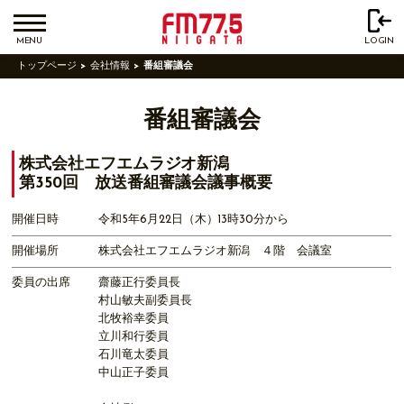
MENU
LOGIN
トップページ
会社情報
番組審議会
番組審議会
株式会社エフエムラジオ新潟
第350回 放送番組審議会議事概要
開催日時
令和5年6月22日（木）13時30分から
開催場所
株式会社エフエムラジオ新潟 ４階 会議室
委員の出席
齋藤正行委員長
村山敏夫副委員長
北牧裕幸委員
立川和行委員
石川竜太委員
中山正子委員