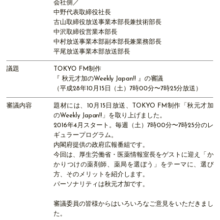
会社側／
中野代表取締役社長
古山取締役放送事業本部長兼技術部長
中沢取締役営業本部長
中村放送事業本部副本部長兼業務部長
平尾放送事業本部放送部長
議題
TOKYO FM制作
『 秋元才加のWeekly Japan!! 』の審議
（平成28年10月15日（土）7時00分〜7時25分放送）
審議内容
題材には、10月15日放送、TOKYO FM制作「秋元才加
のWeekly Japan!!」を取り上げました。
2016年4月スタート。毎週（土）7時00分〜7時25分のレ
ギュラープログラム。
内閣府提供の政府広報番組です。
今回は、厚生労働省・医薬情報室長をゲストに迎え「か
かりつけの薬剤師、薬局を選ぼう」をテーマに、選び
方、そのメリットを紹介します。
パーソナリティは秋元才加です。
審議委員の皆様からはいろいろなご意見をいただきまし
た。