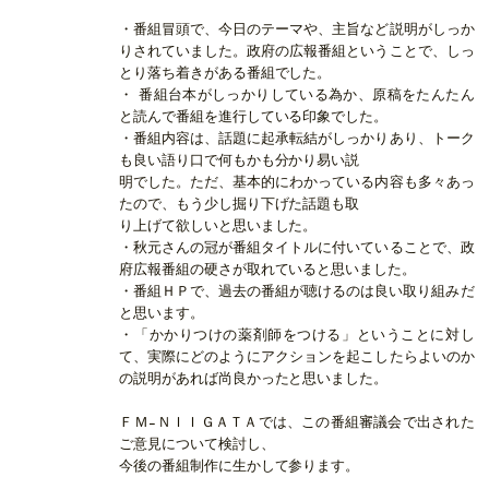
・番組冒頭で、今日のテーマや、主旨など説明がしっか
りされていました。政府の広報番組ということで、しっ
とり落ち着きがある番組でした。
・ 番組台本がしっかりしている為か、原稿をたんたん
と読んで番組を進行している印象でした。
・番組内容は、話題に起承転結がしっかりあり、トーク
も良い語り口で何もかも分かり易い説
明でした。ただ、基本的にわかっている内容も多々あっ
たので、もう少し掘り下げた話題も取
り上げて欲しいと思いました。
・秋元さんの冠が番組タイトルに付いていることで、政
府広報番組の硬さが取れていると思いました。
・番組ＨＰで、過去の番組が聴けるのは良い取り組みだ
と思います。
・「かかりつけの薬剤師をつける」ということに対し
て、実際にどのようにアクションを起こしたらよいのか
の説明があれば尚良かったと思いました。
ＦＭ−ＮＩＩＧＡＴＡでは、この番組審議会で出された
ご意見について検討し、
今後の番組制作に生かして参ります。