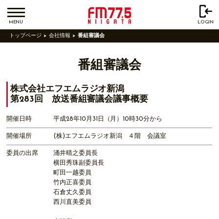
MENU
LOGIN
トップページ
会社情報
番組審議会
番組審議会
株式会社エフエムラジオ新潟
第283回 放送番組審議会議事概要
開催日時
平成28年10月31日（月）10時30分から
開催場所
(株)エフエムラジオ新潟 ４階 会議室
委員の出席
涌井晴之委員長
横田秀珠副委員長
町田一越委員
竹内正喜委員
石倉丈久委員
西川直美委員