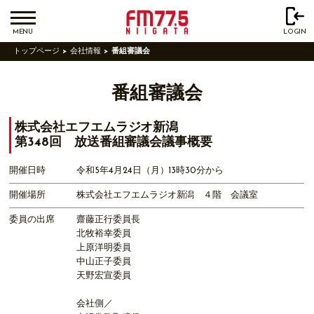
MENU
LOGIN
トップページ
会社情報
番組審議会
番組審議会
株式会社エフエムラジオ新潟
第348回 放送番組審議会議事概要
開催日時
令和5年4月24日（月）13時30分から
開催場所
株式会社エフエムラジオ新潟 ４階 会議室
委員の出席
齋藤正行委員長
北牧裕幸委員
上原洋明委員
中山正子委員
天野宏宣委員
会社側／