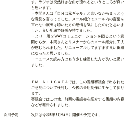
す。ラジオは突然好きな曲が流れるというところが良い
と思います。
・本間さんは「自分は元ギャル」と言いながらまっとう
な意見を言ってました。メール紹介でメール内の言葉を
言わない演出は聴いた方の感情を気にしたのだと思いま
した。良い配慮で好感が持てました。
・より一層２WAYコミュニケーションを図るという意
図からか、本間さんとリスナーからのメール紹介に工夫
が感じられました。リニューアルしてますます良い番組
になったと思いました。
・ニュースの読み方はもう少し練習した方が良いと思い
ました。
ＦＭ－ＮＩＩＧＡＴＡでは、この番組審議会で出された
ご意見について検討し、今後の番組制作に生かして参り
ます。
審議会ではこの他、前回の審議会を紹介する番組の内容
などが報告されました。
次回予定
次回は令和5年5月24日に開催の予定です。