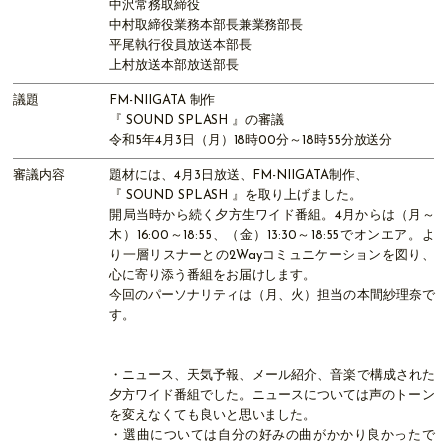
中沢常務取締役
中村取締役業務本部長兼業務部長
平尾執行役員放送本部長
上村放送本部放送部長
議題
FM-NIIGATA 制作
『 SOUND SPLASH 』の審議
令和5年4月3日（月）18時00分～18時55分放送分
審議内容
題材には、4月3日放送、FM-NIIGATA制作、
『 SOUND SPLASH 』を取り上げました。
開局当時から続く夕方生ワイド番組。4月からは（月～
木）16:00～18:55、（金）13:30～18:55でオンエア。よ
り一層リスナーとの2Wayコミュニケーションを図り、
心に寄り添う番組をお届けします。
今回のパーソナリティは（月、火）担当の本間紗理奈で
す。
・ニュース、天気予報、メール紹介、音楽で構成された
夕方ワイド番組でした。ニュースについては声のトーン
を変えなくても良いと思いました。
・選曲については自分の好みの曲がかかり良かったで