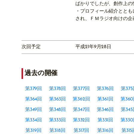
ばかりでしたが、創作上の
・プロフィール紹介ととも
され、ＦＭラジオ向けの企
次回予定
平成21年9月28日
過去の開催
第379回
第378回
第377回
第376回
第37
第364回
第363回
第362回
第361回
第36
第349回
第348回
第347回
第346回
第34
第334回
第333回
第332回
第331回
第33
第319回
第318回
第317回
第316回
第315