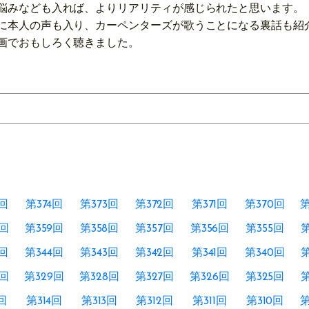
悩みなども入れば、よりリアリティが感じられたと思います。
に本人の声も入り、カーペンターズが歌うことになる裏話も紹
画でおもしろく聴きました。
5回
第374回
第373回
第372回
第371回
第370回
第
0回
第359回
第358回
第357回
第356回
第355回
第
5回
第344回
第343回
第342回
第341回
第340回
第
0回
第329回
第328回
第327回
第326回
第325回
第
回
第314回
第313回
第312回
第311回
第310回
第