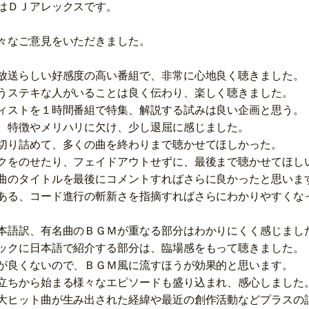
はＤＪアレックスです。
々なご意見をいただきました。
放送らしい好感度の高い番組で、非常に心地良く聴きました。
うステキな人がいることは良く伝わり、楽しく聴きました。
ィストを１時間番組で特集、解説する試みは良い企画と思う。
、特徴やメリハリに欠け、少し退屈に感じました。
切り詰めて、多くの曲を終わりまで聴かせてほしかった。
クをのせたり、フェイドアウトせずに、最後まで聴かせてほし
曲のタイトルを最後にコメントすればさらに良かったと思いま
ある、コード進行の斬新さを指摘すればさらにわかりやすくな
本語訳、有名曲のＢＧＭが重なる部分はわかりにくく感じまし
ックに日本語で紹介する部分は、臨場感をもって聴きました。
が良くないので、ＢＧＭ風に流すほうが効果的と思います。
立ちから始まる様々なエピソードも盛り込まれ、感心しました
大ヒット曲が生み出された経緯や最近の創作活動などプラスの