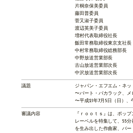
片桐奈保美委員
藤田普委員
菅又淑子委員
渡辺英美子委員
増村代表取締役社長
飯田常務取締役東京支社長
中村常務取締役総務部長
中野放送営業部長
古山放送営業部次長
中沢放送営業部次長
議題
ジャパン・エフエム・ネッ
〜バート・バカラック、メ
〜平成21年7月5日（日）、
審議内容
『ｒｏｏｔｓ』は、ポップ
レーベルを特集して、55
を生み出した作曲家、バー