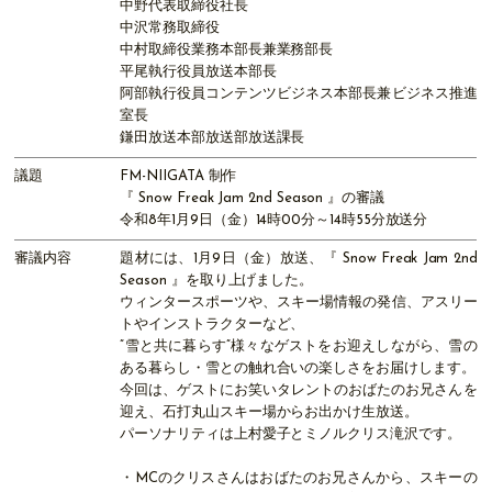
中野代表取締役社長
中沢常務取締役
中村取締役業務本部長兼業務部長
平尾執行役員放送本部長
阿部執行役員コンテンツビジネス本部長兼ビジネス推進
室長
鎌田放送本部放送部放送課長
議題
FM-NIIGATA 制作
『 Snow Freak Jam 2nd Season 』の審議
令和8年1月9日（金）14時00分～14時55分放送分
審議内容
題材には、1月9日（金）放送、『 Snow Freak Jam 2nd
Season 』を取り上げました。
ウィンタースポーツや、スキー場情報の発信、アスリー
トやインストラクターなど、
”雪と共に暮らす”様々なゲストをお迎えしながら、雪の
ある暮らし・雪との触れ合いの楽しさをお届けします。
今回は、ゲストにお笑いタレントのおばたのお兄さんを
迎え、石打丸山スキー場からお出かけ生放送。
パーソナリティは上村愛子とミノルクリス滝沢です。
・MCのクリスさんはおばたのお兄さんから、スキーの