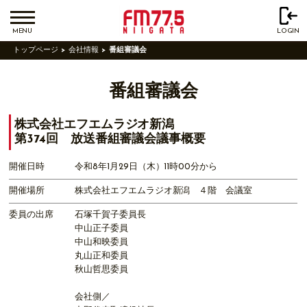
MENU
LOGIN
トップページ
会社情報
番組審議会
番組審議会
株式会社エフエムラジオ新潟
第374回 放送番組審議会議事概要
開催日時
令和8年1月29日（木）11時00分から
開催場所
株式会社エフエムラジオ新潟 ４階 会議室
委員の出席
石塚千賀子委員長
中山正子委員
中山和映委員
丸山正和委員
秋山哲思委員
会社側／