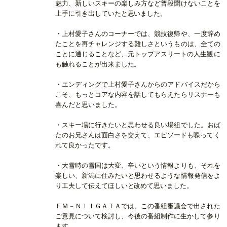
魅力、新しいスキーの楽しみ方など普段聞けないことを
上手に引き出していたと思いました。
・上村愛子さんのコーナーでは、競技復帰や、一度辞め
たことを再チャレンジする難しさというものは、全ての
ことに通じることなど、元トップアスリートの人生観に
も触れることが出来ました。
・エンディングで上村愛子さんからのアドバイスだから
こそ、もっとコアな内容を話してもらえたらリスナーも
喜んだと思いました。
・スキー場に行きたいと思わせる良い場組でした。おば
たのお兄さんは面白さを交えて、エピソードも喋ってく
れて良かったです。
・大雪時の雪国は大変、辛いという情報よりも、それを
楽しい、新潟に住みたいと思わせるような情報発信をよ
り工夫して伝えてほしいと改めて思いました。
ＦＭ－ＮＩＩＧＡＴＡでは、この番組審議会で出された
ご意見について検討し、今後の番組制作に生かして参り
ます。